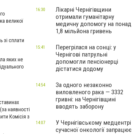
Лікарні Чернігівщини
16:30
ого
отримали гуманітарну
ка великої
медичну допомогу на понад
1,8 мільйона гривень
ь зі сплати
Перегрілася на сонці: у
15:41
Чернігові патрульні
ла яких не
допомогли пенсіонерці
ідуального
дістатися додому
За одного незаконно
14:54
виловленого рака — 3332
гривні: на Чернігівщині
ставинах
вводять заборону
(за наявності
ити Комісія з
У Чернігівському медцентрі
14:07
сучасної онкології запрацює