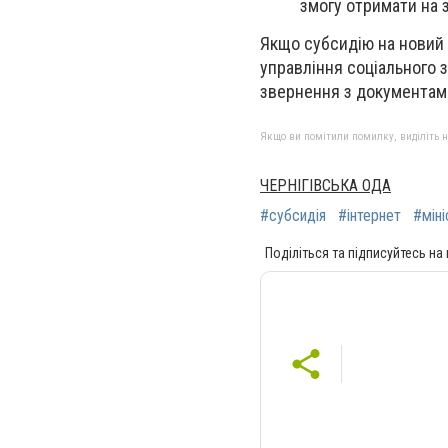
змогу отримати на 
Якщо субсидію на новий 
управління соціального 
звернення з документами
Якщо ви помітили помилку, виділіть нео
ЧЕРНІГІВСЬКА ОДА
#субсидія
#інтернет
#міні
Поділіться та підписуйтесь на