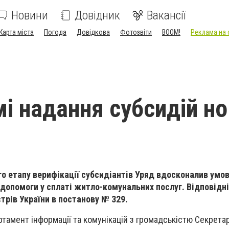
Новини
Довідник
Вакансії
Карта міста
Погода
Довідкова
Фотозвіти
BOOM!
Реклама на 
і надання субсидій но
о етапу верифікації субсидіантів Уряд вдосконалив умо
опомоги у сплаті житло-комунальних послуг. Відповідні
трів України в постанову № 329.
тамент інформації та комунікацій з громадськістю Секретар