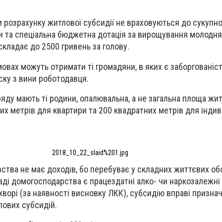
и розрахунку житлової субсидії не враховуються до сукупн
и та спеціальна бюджетна дотація за вирощування молодня
 складає до 2500 гривень за голову.
овах можуть отримати ті громадяни, в яких є заборгованіст
ску з вини роботодавця.
ряду мають ті родини, опалювальна, а не загальна площа жит
х метрів для квартири та 200 квадратних метрів для індив
2018_10_22_slaid%201.jpg
тва не має доходів, бо перебуває у складних життєвих об
аді домогосподарства є працездатні алко- чи наркозалежні 
охворі (за наявності висновку ЛКК), субсидію вправі признач
лових субсидій.