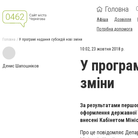
Головна
Афіша
Дозвілля
Потрібна допомога
Головна
У програмі надання субсидій нові зміни
10:02, 23 жовтня 2018 р.
У програм
Денис Шапошніков
зміни
За результатами першог
оформлення державної д
внесені Кабінетом Мініс
Про це повідомляє Депар