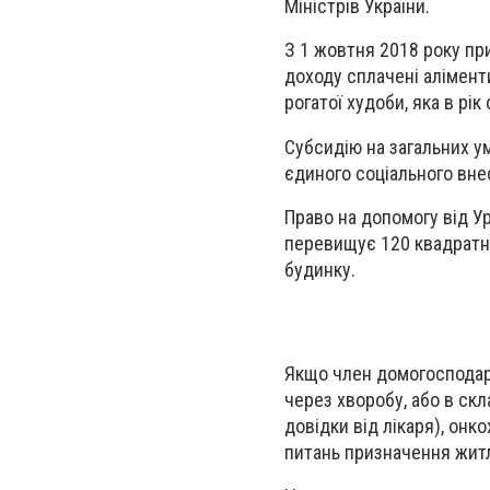
Міністрів України.
З 1 жовтня 2018 року пр
доходу сплачені алімент
рогатої худоби, яка в рік
Субсидію на загальних ум
єдиного соціального вне
Право на допомогу від У
перевищує 120 квадратни
будинку.
Якщо член домогосподарс
через хворобу, або в скл
довідки від лікаря), онк
питань призначення жит