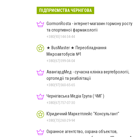
ПІДПРИЄМСТВА ЧЕРНІГОВА
GormonRosta - інтернет-магазин гормону росту
та спортивної фармакології
+380(93)144-34-44
★ BusMaster ★ Переобладнання
Мікроавтобусів №1
+380(67)599-04-04
АвангардМед - сучасна клініка вертебрології,
ортопедії та реабілітації
+380(97)560-65-65
Чернігівська Медіа Група ( ЧМГ )
+380(67)757-07-30
Юридичний Маркетплейс "Консультант"
+380(73)260-29-94
Охранное агентство, охрана объектов,