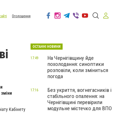
сайті
Оголошення
ОСТАННІ НОВИНИ
ві
На Чернігівщину йде
17:49
похолодання: синоптики
розповіли, коли зміниться
погода
ви
Без укриття, вогнегасників і
17:16
 зміни
стабільного опалення: на
Чернігівщині перевірили
модульне містечко для ВПО
іату Кабінету