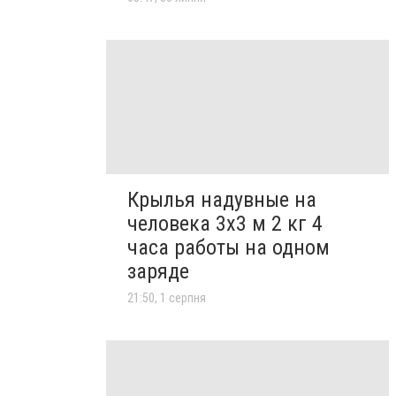
Крылья надувные на
человека 3х3 м 2 кг 4
часа работы на одном
заряде
21:50, 1 серпня