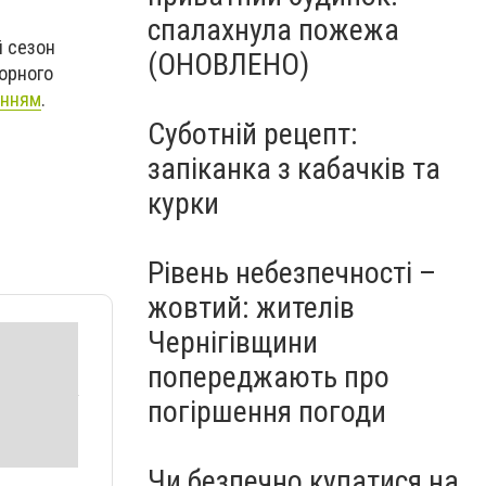
спалахнула пожежа
й сезон
(ОНОВЛЕНО)
торного
анням
.
Суботній рецепт:
запіканка з кабачків та
курки
Рівень небезпечності –
жовтий: жителів
Чернігівщини
попереджають про
погіршення погоди
Чи безпечно купатися на