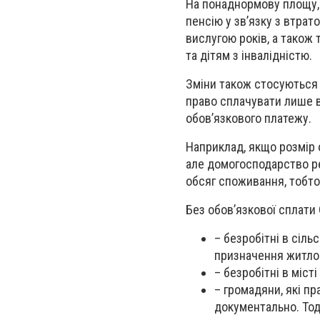
На понаднормову площу, 
пенсію у зв’язку з втрат
вислугою років, а також 
та дітям з інвалідністю.
Зміни також стосуються 
право сплачувати лише в
обов’язкового платежу.
Наприклад, якщо розмір 
але домогосподарство ре
обсяг споживання, тобто
Без обов’язкової сплати
– безробітні в сіль
призначення житлов
– безробітні в міст
– громадяни, які п
документально. Тод