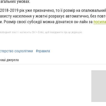
загальних умовах.
2018-2019 рік уже призначено, то її розмір на опалювальни
захисту населення у жовтні розрахує автоматично, без пов
. Розмір своєї субсидії можна дізнатися он-лайн за
посил
бхідний текст і натисніть Ctrl + Enter, щоб повідомити про це редакцію
стерство соцполітики
#правила
 наші джерела