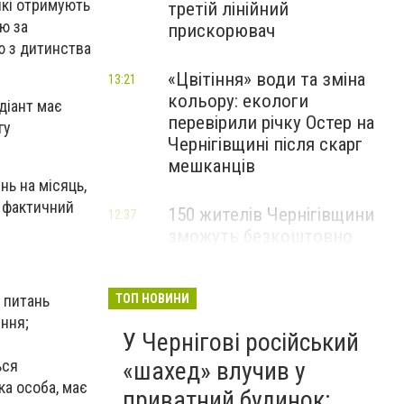
які отримують
третій лінійний
ію за
прискорювач
тю з дитинства
«Цвітіння» води та зміна
13:21
кольору: екологи
діант має
перевірили річку Остер на
гу
Чернігівщині після скарг
мешканців
нь на місяць,
е фактичний
150 жителів Чернігівщини
12:37
зможуть безкоштовно
опанувати професію
електрика
ТОП НОВИНИ
з питань
ння;
У Чернігові російський
«шахед» влучив у
ься
ка особа, має
приватний будинок: