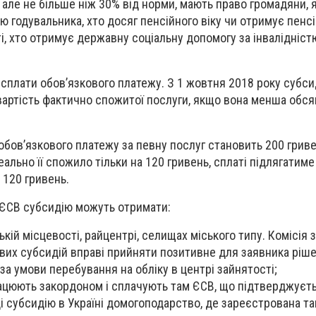
але не більше ніж 30% від норми, мають право громадяни, 
ою годувальника, хто досяг пенсійного віку чи отримує пенс
ті, хто отримує державну соціальну допомогу за інвалідніс
сплати обов’язкового платежу. З 1 жовтня 2018 року субси
артість фактично спожитої послуги, якщо вона менша обся
обов’язкового платежу за певну послуг становить 200 гриве
ально її спожило тільки на 120 гривень, сплаті підлягатим
 120 гривень.
 ЄСВ субсидію можуть отримати:
ській місцевості, райцентрі, селищах міського типу. Комісія 
их субсидій вправі прийняти позитивне для заявника ріше
і за умови перебування на обліку в центрі зайнятості;
рацюють закордоном і сплачують там ЄСВ, що підтверджуєт
і субсидію в Україні домогоподарство, де зареєстрована та