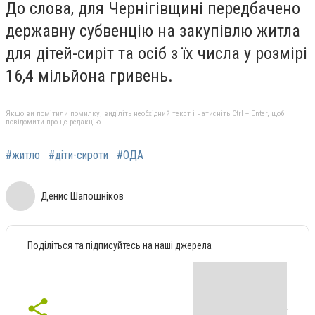
До слова, для Чернігівщині передбачено
державну субвенцію на закупівлю житла
для дітей-сиріт та осіб з їх числа у розмірі
16,4 мільйона гривень.
Якщо ви помітили помилку, виділіть необхідний текст і натисніть Ctrl + Enter, щоб
повідомити про це редакцію
#житло
#діти-сироти
#ОДА
Денис Шапошніков
Поділіться та підписуйтесь на наші джерела