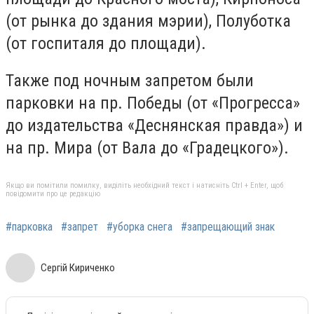
(от рынка до здания мэрии), Полуботка
(от госпиталя до площади).
Также под ночным запретом были
парковки на пр. Победы (от «Прогресса»
до издательства «Деснянская правда») и
на пр. Мира (от Вала до «Градецкого»).
Якщо ви помітили помилку, виділіть необхідний текст і натисніть Ctrl + Enter, щоб
повідомити про це редакцію
#парковка
#запрет
#уборка снега
#запрещающий знак
Сергій Кириченко