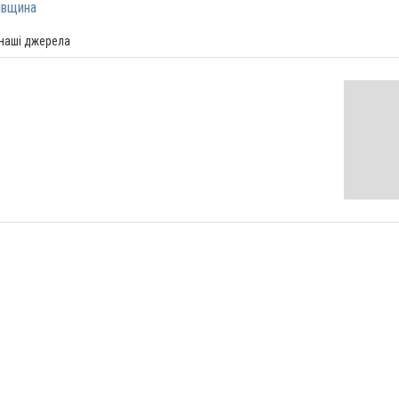
івщина
 наші джерела