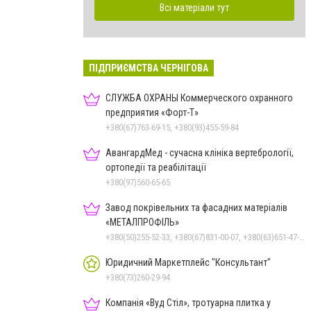
Всі матеріали тут
ПІДПРИЄМСТВА ЧЕРНІГОВА
СЛУЖБА ОХРАНЫ Коммерческого охранного
предприятия «Форт-Т»
+380(67)763-69-15, +380(93)455-59-84
АвангардМед - сучасна клініка вертебрології,
ортопедії та реабілітації
+380(97)560-65-65
Завод покрівельних та фасадних матеріалів
«МЕТАЛПРОФІЛЬ»
+380(50)255-52-33, +380(67)831-00-07, +380(63)651-47-33
Юридичний Маркетплейс "Консультант"
+380(73)260-29-94
Компанія «Вуд Стіл», тротуарна плитка у