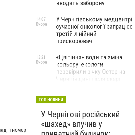
вводять заборону
У Чернігівському медцентрі
14:07
Вчора
сучасної онкології запрацює
третій лінійний
прискорювач
«Цвітіння» води та зміна
13:21
Вчора
кольору: екологи
перевірили річку Остер на
Чернігівщині після скарг
мешканців
ТОП НОВИНИ
У Чернігові російський
«шахед» влучив у
ад, її номер
приватний будинок: