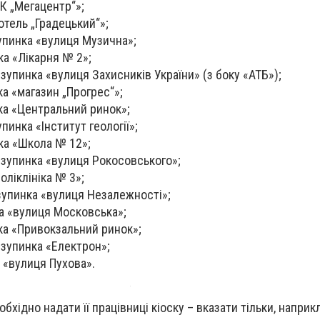
ТК „Мегацентр“»;
отель „Градецький“»;
зупинка «вулиця Музична»;
ка «Лікарня № 2»;
зупинка «вулиця Захисників України» (з боку «АТБ»);
ка «магазин „Прогрес“»;
ка «Центральний ринок»;
упинка «Інститут геології»;
ка «Школа № 12»;
 зупинка «вулиця Рокосовського»;
оліклініка № 3»;
зупинка «вулиця Незалежності»;
ка «вулиця Московська»;
ка «Привокзальний ринок»;
 зупинка «Електрон»;
а «вулиця Пухова».
бхідно надати її працівниці кіоску – вказати тільки, наприкл