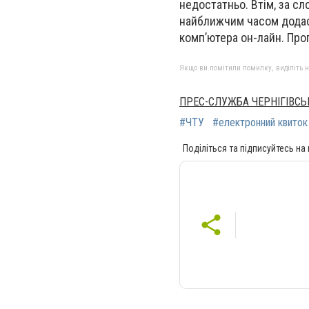
недостатньо. Втім
, за с
найближчим часом додаст
комп’ютера он-лайн. Про
Якщо ви помітили помилку, виділіть нео
ПРЕС-СЛУЖБА ЧЕРНІГІВСЬ
#ЧТУ
#електронний квиток
Поділіться та підписуйтесь на