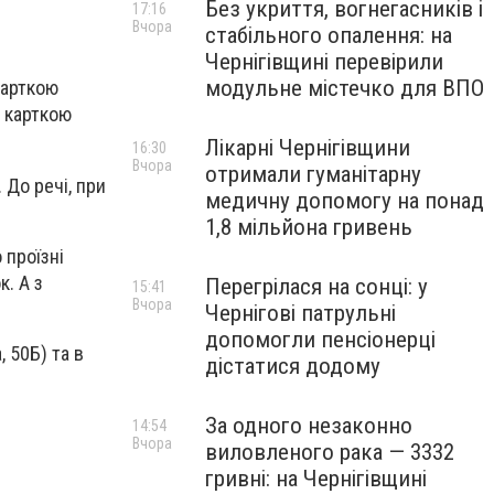
Без укриття, вогнегасників і
17:16
Вчора
стабільного опалення: на
Чернігівщині перевірили
модульне містечко для ВПО
карткою
и карткою
Лікарні Чернігівщини
16:30
Вчора
отримали гуманітарну
 До речі, при
медичну допомогу на понад
1,8 мільйона гривень
 проїзні
к. А з
Перегрілася на сонці: у
15:41
Вчора
Чернігові патрульні
допомогли пенсіонерці
 50Б) та в
дістатися додому
За одного незаконно
14:54
Вчора
виловленого рака — 3332
гривні: на Чернігівщині