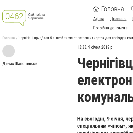
Головна
Афіша
Дозвілля
Потрібна допомога
Головна
Чернігівці придбали більше 5 тисяч електронних карток для проїзду в ко
13:33, 9 січня 2019 р.
Чернігівц
Денис Шапошніков
електрон
комуналь
На сьогодні, 9 січня, ч
спеціальним «чіпом», я
чернігівських тролейбу