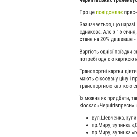
Про це
повідомляє
прес-
Зазначається, що наразі 
однакова. Але з 15 січня
стане
на 20% дешевше - 3
Вартість однієї поїздки 
потребі однією карткою 
Транспортні картки діяти
мають фіксовану ціну і п
транспортною карткою ск
Їх можна як придбати, та
кіосках «Чернігівпреси» 
вул.Шевченка, зупи
пр.Миру, зупинка «
пр.Миру, зупинка «г