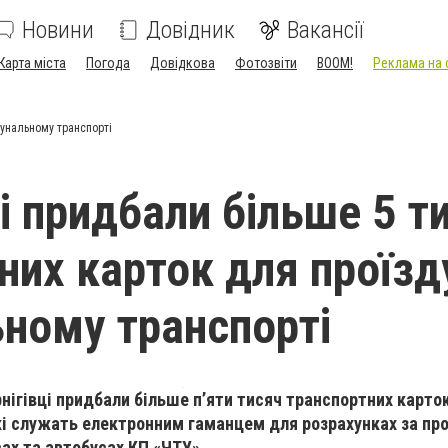
Новини
Довідник
Вакансії
Карта міста
Погода
Довідкова
Фотозвіти
BOOM!
Реклама на 
мунальному транспорті
і придбали більше 5 т
них карток для проїзд
ному транспорті
ернігівці придбали більше п’яти тисяч транспортних карток
кі служать електронним гаманцем для розрахунках за про
сах та автобусах КП «ЧТУ».