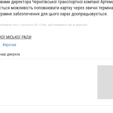
ловами директора Чернігівської транспортної компанії Артем
ься можливість поповнювати картку через звичні термінал
грамне забезпечення для цього зараз доопрацьовується.
бхідний текст і натисніть Ctrl + Enter, щоб повідомити про це редакцію
КОЇ МІСЬКОЇ РАДИ
#проїзні
 наші джерела