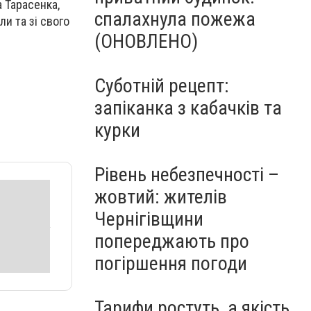
а Тарасенка,
спалахнула пожежа
и та зі свого
(ОНОВЛЕНО)
Суботній рецепт:
запіканка з кабачків та
курки
Рівень небезпечності –
жовтий: жителів
Чернігівщини
попереджають про
погіршення погоди
Тарифи ростуть, а якість