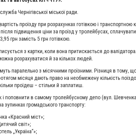
служба Чернігівської міської ради.
в
артість проїзду при розрахунках готівкою і транспортною 
, після підвищення ціни за проїзд у тролейбусах, сплачуват
,95 грн замість 5 грн готівкою.
списується з картки, коли вона притискається до валідатора.
можна розрахуватися й за кількох людей.
муть паралельно з місячними проїзними. Різниця в тому, що
ротягом місяця дають право на необмежену кількість поїздо
ільки проїдеш – стільки й заплатиш.
к і поповнити в самому тролейбусному депо (вул. Шевченка,
на зупинках громадського транспорту:
нка «Красний міст»;
Дитячий світ»;
отель „Україна“»;