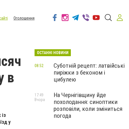
сайті
Оголошення
ОСТАННІ НОВИНИ
исяч
Суботній рецепт: латвійські
08:52
пиріжки з беконом і
у в
цибулею
На Чернігівщину йде
17:49
Вчора
похолодання: синоптики
розповіли, коли зміниться
 із
погода
їзд у