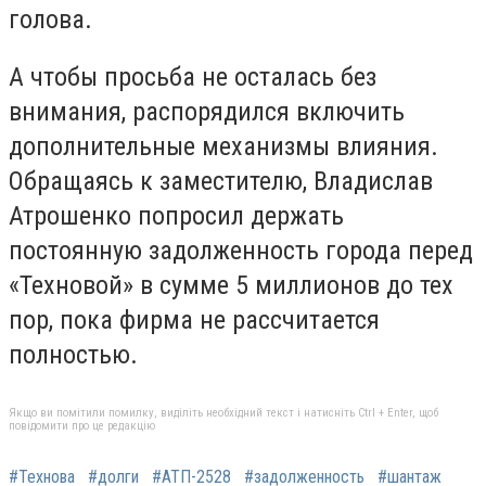
голова.
А чтобы просьба не осталась без
внимания, распорядился включить
дополнительные механизмы влияния.
Обращаясь к заместителю, Владислав
Атрошенко попросил держать
постоянную задолженность города перед
«Техновой» в сумме 5 миллионов до тех
пор, пока фирма не рассчитается
полностью.
Якщо ви помітили помилку, виділіть необхідний текст і натисніть Ctrl + Enter, щоб
повідомити про це редакцію
#Технова
#долги
#АТП-2528
#задолженность
#шантаж