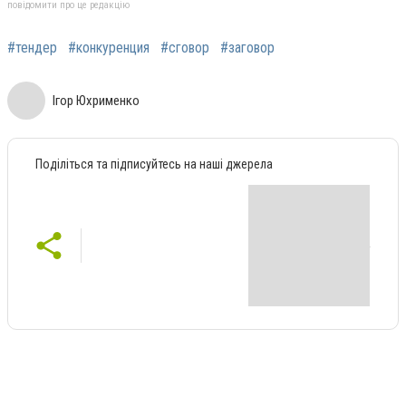
повідомити про це редакцію
#тендер
#конкуренция
#сговор
#заговор
Ігор Юхрименко
Поділіться та підписуйтесь на наші джерела