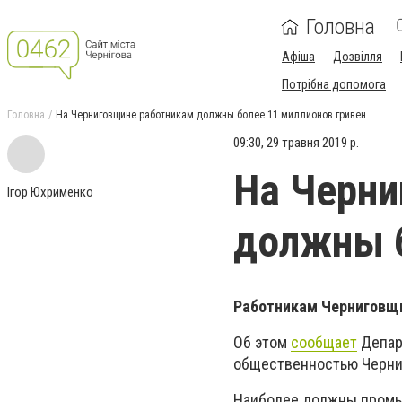
Головна
Афіша
Дозвілля
Потрібна допомога
Головна
На Черниговщине работникам должны более 11 миллионов гривен
09:30, 29 травня 2019 р.
На Черни
Ігор Юхрименко
должны б
Работникам Черниговщи
Об этом
сообщает
Депар
общественностью Черни
Наиболее должны промыш