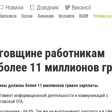
Новини
Довідник
Вакансії
Карта міста
Погода
Довідкова
Фотозвіти
BOOM!
Реклама на 
говщине работникам
олее 11 миллионов г
ны должны более 11 миллионов гривен зарплаты.
тамент информационной деятельности и коммуникаций с
говской ОГА.
ленники - 66,9%. Так же не выплачивают зарплату и в сф