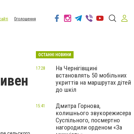
сайті
Оголошення
ОСТАННІ НОВИНИ
На Чернігівщині
17:28
встановлять 50 мобільних
ривен
укриттів на маршрутах дітей
до шкіл
Дмитра Горнова,
15:41
колишнього звукорежисера
Суспільного, посмертно
нагородили орденом «За
ере сельского