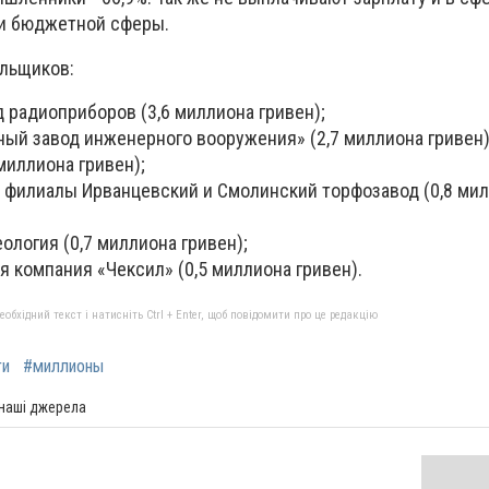
 и бюджетной сферы.
льщиков:
 радиоприборов (3,6 миллиона гривен);
ый завод инженерного вооружения» (2,7 миллиона гривен)
 миллиона гривен);
о филиалы Ирванцевский и Смолинский торфозавод (0,8 ми
ология (0,7 миллиона гривен);
 компания «Чексил» (0,5 миллиона гривен).
бхідний текст і натисніть Ctrl + Enter, щоб повідомити про це редакцію
ги
#миллионы
 наші джерела