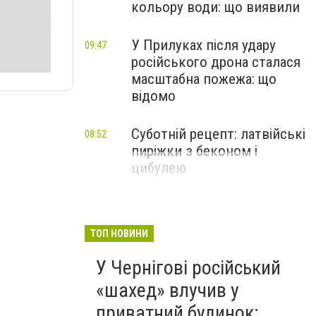
кольору води: що виявили
У Прилуках після удару
09:47
російського дрона сталася
масштабна пожежа: що
відомо
Суботній рецепт: латвійські
08:52
пиріжки з беконом і
цибулею
ТОП НОВИНИ
У Чернігові російський
«шахед» влучив у
приватний будинок: