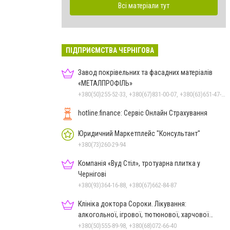
Всі матеріали тут
ПІДПРИЄМСТВА ЧЕРНІГОВА
Завод покрівельних та фасадних матеріалів
«МЕТАЛПРОФІЛЬ»
+380(50)255-52-33, +380(67)831-00-07, +380(63)651-47-33
hotline.finance: Сервіс Онлайн Страхування
Юридичний Маркетплейс "Консультант"
+380(73)260-29-94
Компанія «Вуд Стіл», тротуарна плитка у
Чернігові
+380(93)364-16-88, +380(67)662-84-87
Клініка доктора Сороки. Лікування:
алкогольної, ігрової, тютюнової, харчової
залежностей, неврозів т
+380(50)555-89-98, +380(68)072-66-40