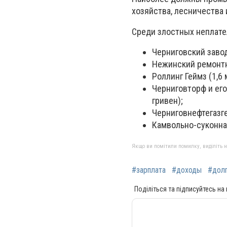
хозяйства, лесничества
Среди злостных неплате
Черниговский завод
Нежинский ремонтн
Роллинг Геймз (1,6
Черниговторф и ег
гривен);
Черниговнефтегазге
Камвольно-суконная
Якщо ви помітили помилку, виділіть нео
#зарплата
#доходы
#дол
Поділіться та підписуйтесь на