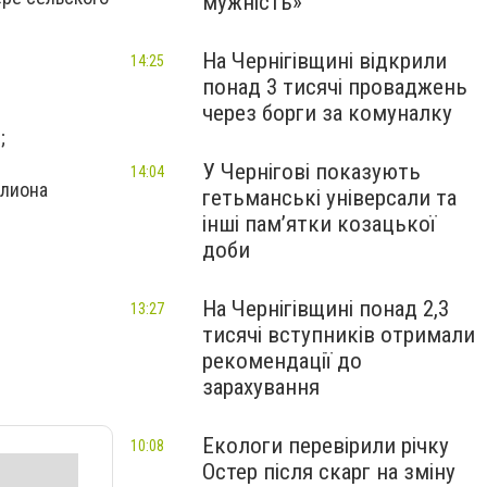
мужність»
На Чернігівщині відкрили
14:25
понад 3 тисячі проваджень
через борги за комуналку
;
У Чернігові показують
14:04
ллиона
гетьманські універсали та
інші пам’ятки козацької
доби
На Чернігівщині понад 2,3
13:27
тисячі вступників отримали
рекомендації до
зарахування
Екологи перевірили річку
10:08
Остер після скарг на зміну