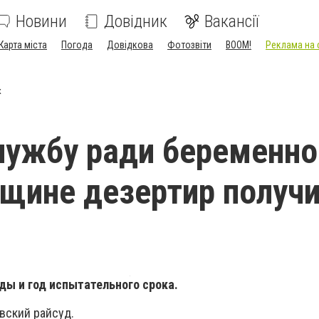
Новини
Довідник
Вакансії
Карта міста
Погода
Довідкова
Фотозвіти
BOOM!
Реклама на 
к
лужбу ради беременно
щине дезертир получ
ды и год испытательного срока.
вский райсуд.