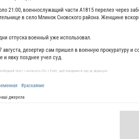
коло 21:00, военнослужащий части А1815 перелез через заб
ительнице в село Млинок Сновского района. Женщине вскор
дни отпуска военный уже использовал.
7 августа, дезертир сам пришел в военную прокуратуру и с
е и явку позднее учел суд.
бхідний текст і натисніть Ctrl + Enter, щоб повідомити про це редакцію
ременная
#раскаяние
 наші джерела