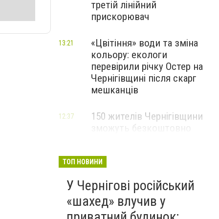
третій лінійний
прискорювач
«Цвітіння» води та зміна
13:21
кольору: екологи
перевірили річку Остер на
Чернігівщині після скарг
мешканців
150 жителів Чернігівщини
12:37
зможуть безкоштовно
опанувати професію
електрика
ТОП НОВИНИ
У Чернігові російський
«шахед» влучив у
приватний будинок: