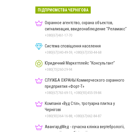
ПІДПРИЄМСТВА ЧЕРНІГОВА
Охранное агентство, охрана объектов,
сигнализация, ввидеонаблюдение "Реламакс"
+380(67)461-17-70
Система сповіщення населення
+380(67)340-49-59, +380(67)350-44-68
Юридичний Маркетплейс "Консультант"
+380(73)260-29-94
СЛУЖБА ОХРАНЫ Коммерческого охранного
предприятия «Форт-Т»
+380(67)763-69-15, +380(93)455-59-84
Компанія «Вуд Стіл», тротуарна плитка у
Чернігові
+380(93)364-16-88, +380(67)662-84-87
АвангардМед - сучасна клініка вертебрології,