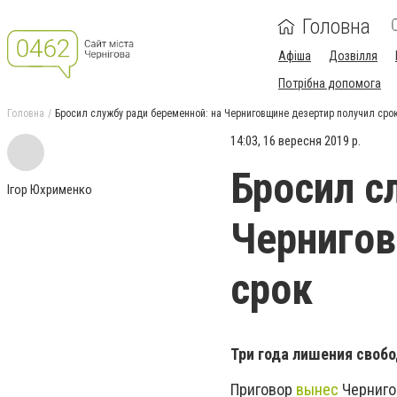
Головна
Афіша
Дозвілля
Потрібна допомога
Головна
Бросил службу ради беременной: на Черниговщине дезертир получил сро
14:03, 16 вересня 2019 р.
Бросил с
Ігор Юхрименко
Чернигов
срок
Три года лишения свобо
Приговор
вынес
Черниго