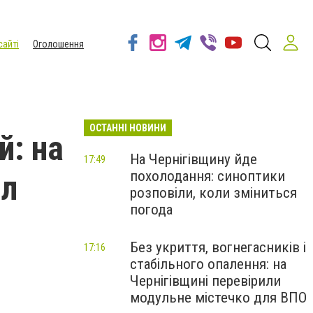
сайті
Оголошення
ОСТАННІ НОВИНИ
й: на
На Чернігівщину йде
17:49
похолодання: синоптики
ил
розповіли, коли зміниться
погода
Без укриття, вогнегасників і
17:16
стабільного опалення: на
Чернігівщині перевірили
модульне містечко для ВПО