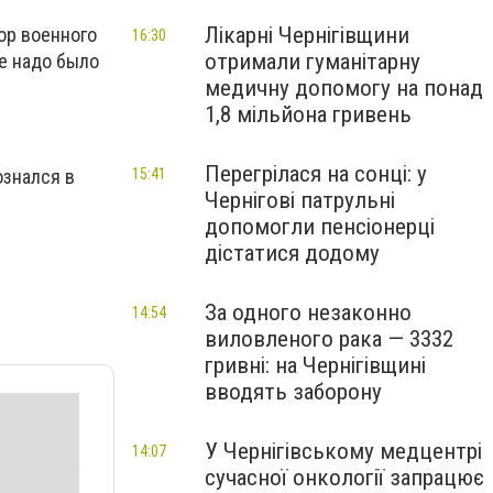
Лікарні Чернігівщини
ор военного
16:30
отримали гуманітарну
е надо было
медичну допомогу на понад
1,8 мільйона гривень
Перегрілася на сонці: у
ознался в
15:41
Чернігові патрульні
допомогли пенсіонерці
дістатися додому
За одного незаконно
14:54
виловленого рака — 3332
гривні: на Чернігівщині
вводять заборону
У Чернігівському медцентрі
14:07
сучасної онкології запрацює