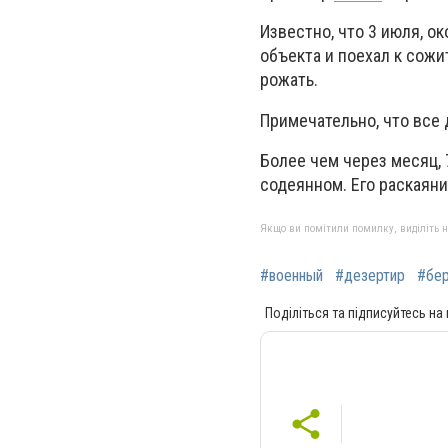
Известно, что 3 июля, о
объекта и поехал к сож
рожать.
Примечательно, что все 
Более чем через месяц, 
содеянном. Его раскаяни
Якщо ви помітили помилку, виділіть нео
#военный
#дезертир
#бе
Поділіться та підписуйтесь на