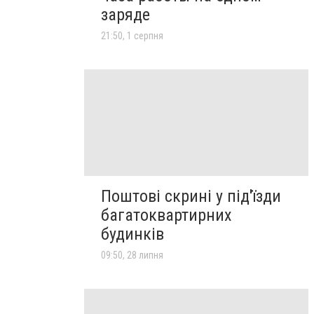
заряде
21:50, 1 серпня
Поштові скрині у під'їзди
багатоквартирних
будинків
09:50, 28 липня