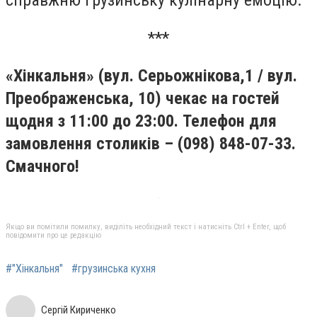
справжню грузинську кулінарну емоцію.
***
«Хінкальня» (вул. Серьожнікова,1 / вул.
Преображенська, 10) чекає на гостей
щодня з 11:00 до 23:00. Телефон для
замовлення столиків – (098) 848-07-33.
Смачного!
Якщо ви помітили помилку, виділіть необхідний текст і натисніть Ctrl + Enter, щоб
повідомити про це редакцію
#"Хінкальня"
#грузинська кухня
Сергій Кириченко