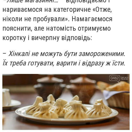
–Лише магазинні…
– відповідаємо і
нариваємося на категоричне «Отже,
ніколи не пробували». Намагаємося
пояснити, але натомість отримуємо
коротку і вичерпну відповідь:
–
Хінкалі не можуть бути замороженими.
Їх треба готувати, варити і відразу ж їсти.