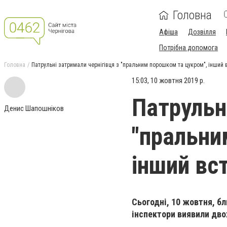
Головна
Афіша
Дозвілля
Потрібна допомога
Головна
Патрульні затримали чернігівця з "пральним порошком та цукром", інший в
15:03, 10 жовтня 2019 р.
Патрульн
Денис Шапошніков
"пральни
інший вст
Сьогодні, 10 жовтня, б
інспектори виявили двох