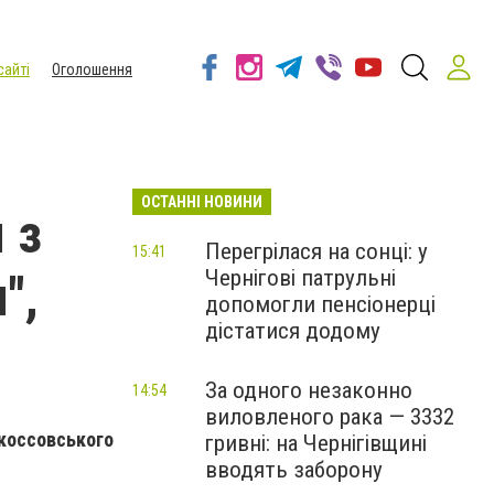
сайті
Оголошення
ОСТАННІ НОВИНИ
 з
Перегрілася на сонці: у
15:41
Чернігові патрульні
",
допомогли пенсіонерці
дістатися додому
За одного незаконно
14:54
виловленого рака — 3332
окоссовського
гривні: на Чернігівщині
вводять заборону