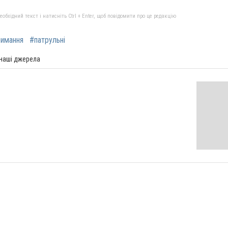
бхідний текст і натисніть Ctrl + Enter, щоб повідомити про це редакцію
римання
#патрульні
 наші джерела