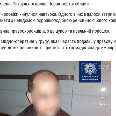
ленні Патрульної поліції Чернігівської області.
чоловіки кинулися навтьоки. Одного з них вдалося затримат
пакети з невідомою порошкоподібною речовиною білого кол
вняв правоохоронців, що це цукор та пральний порошок.
 слідчо-оперативну групу, яка і надасть подальшу правову к
невідомої речовини та причетність громадянина до ймовір