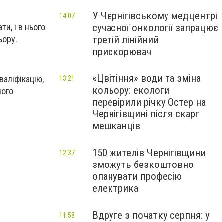
У Чернігівському медцентрі
14:07
сучасної онкології запрацює
и, і в нього
третій лінійний
ьору.
прискорювач
«Цвітіння» води та зміна
валіфікацію,
13:21
кольору: екологи
ного
перевірили річку Остер на
Чернігівщині після скарг
мешканців
150 жителів Чернігівщини
12:37
зможуть безкоштовно
опанувати професію
електрика
Вдруге з початку серпня: у
11:58