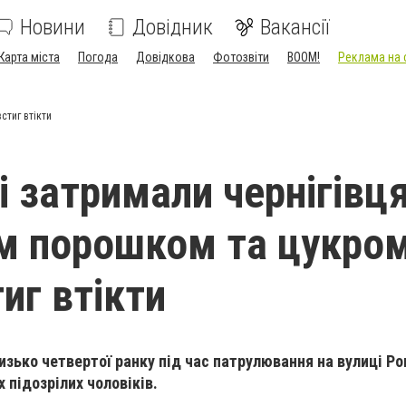
Новини
Довідник
Вакансії
Карта міста
Погода
Довідкова
Фотозвіти
BOOM!
Реклама на 
стиг втікти
і затримали чернігівця
м порошком та цукром
иг втікти
лизько четвертої ранку під час патрулювання на вулиці Р
 підозрілих чоловіків.