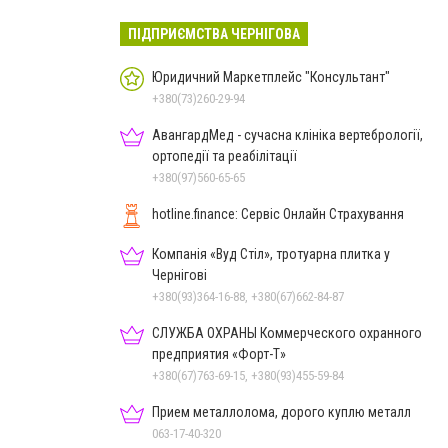
ПІДПРИЄМСТВА ЧЕРНІГОВА
Юридичний Маркетплейс "Консультант"
+380(73)260-29-94
АвангардМед - сучасна клініка вертебрології,
ортопедії та реабілітації
+380(97)560-65-65
hotline.finance: Сервіс Онлайн Страхування
Компанія «Вуд Стіл», тротуарна плитка у
Чернігові
+380(93)364-16-88, +380(67)662-84-87
СЛУЖБА ОХРАНЫ Коммерческого охранного
предприятия «Форт-Т»
+380(67)763-69-15, +380(93)455-59-84
Прием металлолома, дорого куплю металл
063-17-40-320