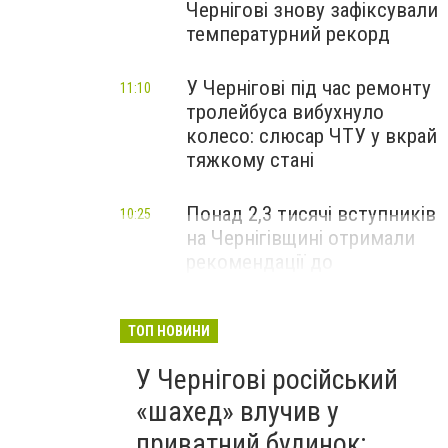
Чернігові знову зафіксували
температурний рекорд
У Чернігові під час ремонту
11:10
тролейбуса вибухнуло
колесо: слюсар ЧТУ у вкрай
тяжкому стані
Понад 2,3 тисячі вступників
10:25
на Чернігівщині отримали
рекомендації до
зарахування на бакалаврат:
що потрібно зробити до 11
серпня
ТОП НОВИНИ
У Чернігові російський
«шахед» влучив у
приватний будинок: