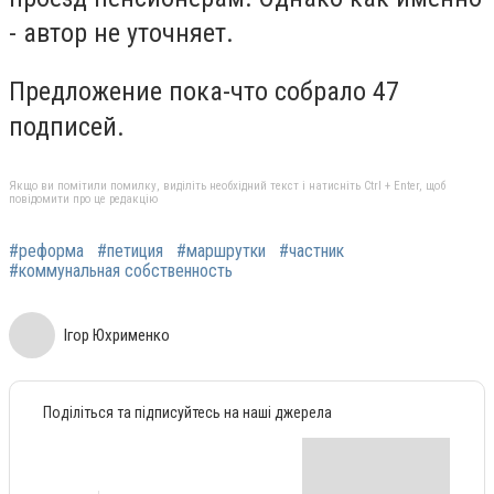
- автор не уточняет.
Предложение пока-что собрало 47
подписей.
Якщо ви помітили помилку, виділіть необхідний текст і натисніть Ctrl + Enter, щоб
повідомити про це редакцію
#реформа
#петиция
#маршрутки
#частник
#коммунальная собственность
Ігор Юхрименко
Поділіться та підписуйтесь на наші джерела