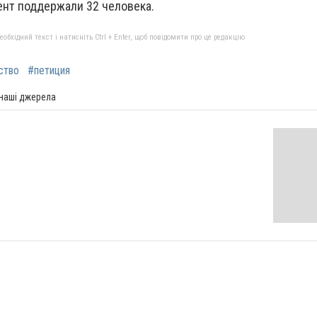
нт поддержали 32 человека.
бхідний текст і натисніть Ctrl + Enter, щоб повідомити про це редакцію
ство
#петиция
 наші джерела