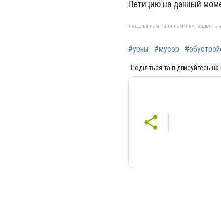
Петицию на данный моме
Якщо ви помітили помилку, виділіть нео
#урны
#мусор
#обустрой
Поділіться та підписуйтесь на