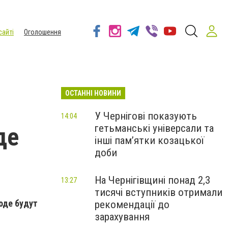
сайті
Оголошення
ОСТАННІ НОВИНИ
У Чернігові показують
14:04
гетьманські універсали та
де
інші пам’ятки козацької
доби
На Чернігівщині понад 2,3
13:27
тисячі вступників отримали
роде будут
рекомендації до
зарахування