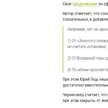
Свое
предложение
он оф
Автор отмечает, что соз
сознательных, и добавля
Например, нет ни одно
1) От «Золотого пляжа
не считать остановки;
2) От Болдиной горы д
3) По обоим проспекта
При этом Юрий Гець пише
достаточно вместитель
Черниговец считает, что
при этом закрыты от жи