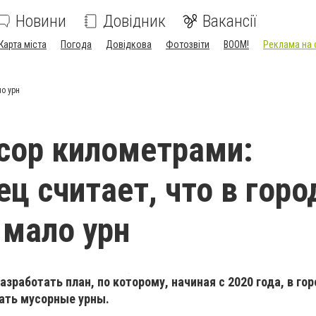
Новини
Довідник
Вакансії
Карта міста
Погода
Довідкова
Фотозвіти
BOOM!
Реклама на 
ло урн
сор километрами:
ец считает, что в горо
мало урн
зработать план, по которому, начиная с 2020 года, в го
ать мусорные урны.