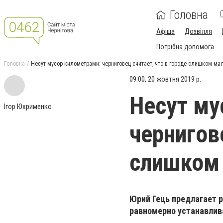
Головна
Афіша
Дозвілля
Потрібна допомога
Головна
Несут мусор километрами: черниговец считает, что в городе слишком ма
09:00, 20 жовтня 2019 р.
Несут му
Ігор Юхрименко
чернигов
слишком 
Юрий Гець предлагает ра
равномерно устанавлив