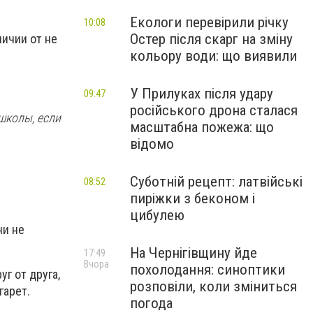
Екологи перевірили річку
10:08
Остер після скарг на зміну
личии от не
кольору води: що виявили
У Прилуках після удару
09:47
російського дрона сталася
школы, если
масштабна пожежа: що
відомо
Суботній рецепт: латвійські
08:52
пиріжки з беконом і
.
цибулею
ни не
На Чернігівщину йде
17:49
Вчора
похолодання: синоптики
г от друга,
розповіли, коли зміниться
гарет.
погода