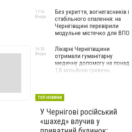
Без укриття, вогнегасників і
17:16
Вчора
стабільного опалення: на
Чернігівщині перевірили
модульне містечко для ВПО
Лікарні Чернігівщини
16:30
Вчора
отримали гуманітарну
медичну допомогу на понад
1,8 мільйона гривень
ТОП НОВИНИ
У Чернігові російський
«шахед» влучив у
приватний будинок: