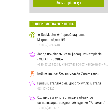
Всі матеріали тут
ПІДПРИЄМСТВА ЧЕРНІГОВА
★ BusMaster ★ Переобладнання
Мікроавтобусів №1
+380(67)599-04-04
Завод покрівельних та фасадних матеріалів
«МЕТАЛПРОФІЛЬ»
+380(50)255-52-33, +380(67)831-00-07, +380(63)651-47-33
hotline.finance: Сервіс Онлайн Страхування
Прием металлолома, дорого куплю металл
063-17-40-320
Охранное агентство, охрана объектов,
сигнализация, ввидеонаблюдение "Реламакс"
+380(67)461-17-70