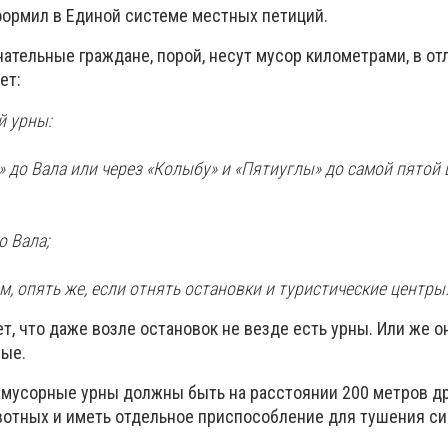
ормил в Единой системе местных петиций.
нательные граждане, порой, несут мусор километрами, в от
ет:
й урны:
» до Вала или через «Колыбу» и «Пятиуглы» до самой пятой 
о Вала;
м, опять же, если отнять остановки и туристические центры
т, что даже возле остановок не везде есть урны. Или же о
ные.
 мусорные урны должны быть на расстоянии 200 метров дру
вотных и иметь отдельное приспособление для тушения си