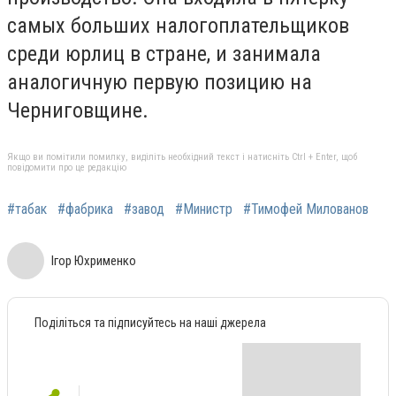
самых больших налогоплательщиков
среди юрлиц в стране, и занимала
аналогичную первую позицию на
Черниговщине.
Якщо ви помітили помилку, виділіть необхідний текст і натисніть Ctrl + Enter, щоб
повідомити про це редакцію
#табак
#фабрика
#завод
#Министр
#Тимофей Милованов
Ігор Юхрименко
Поділіться та підписуйтесь на наші джерела