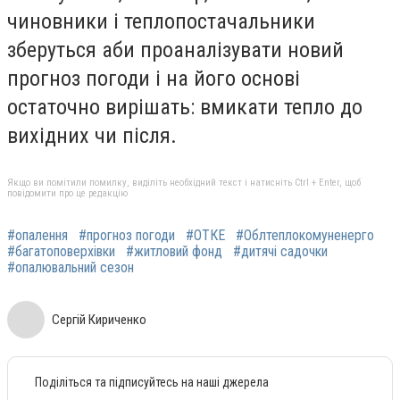
чиновники і теплопостачальники
зберуться аби проаналізувати новий
прогноз погоди і на його основі
остаточно вирішать: вмикати тепло до
вихідних чи після.
Якщо ви помітили помилку, виділіть необхідний текст і натисніть Ctrl + Enter, щоб
повідомити про це редакцію
#опалення
#прогноз погоди
#ОТКЕ
#Облтеплокомуненерго
#багатоповерхівки
#житловий фонд
#дитячі садочки
#опалювальний сезон
Сергій Кириченко
Поділіться та підписуйтесь на наші джерела