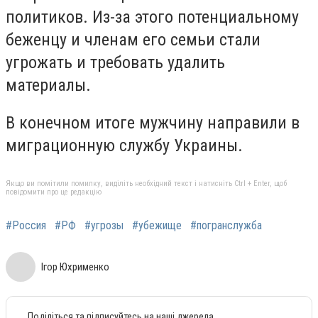
политиков. Из-за этого потенциальному
беженцу и членам его семьи стали
угрожать и требовать удалить
материалы.
В конечном итоге мужчину направили в
миграционную службу Украины.
Якщо ви помітили помилку, виділіть необхідний текст і натисніть Ctrl + Enter, щоб
повідомити про це редакцію
#Россия
#РФ
#угрозы
#убежище
#погранслужба
Ігор Юхрименко
Поділіться та підписуйтесь на наші джерела