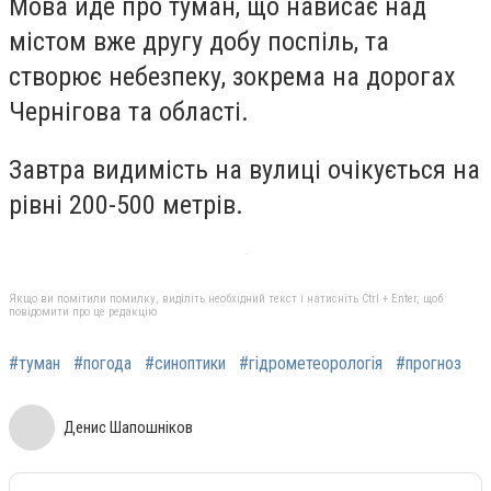
Мова йде про туман, що нависає над
містом вже другу добу поспіль, та
створює небезпеку, зокрема на дорогах
Чернігова та області.
Завтра видимість на вулиці очікується на
рівні 200-500 метрів.
Якщо ви помітили помилку, виділіть необхідний текст і натисніть Ctrl + Enter, щоб
повідомити про це редакцію
#туман
#погода
#синоптики
#гідрометеорологія
#прогноз
Денис Шапошніков