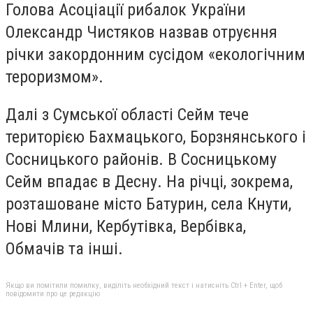
Голова Асоціації рибалок України
Олександр Чистяков назвав отруєння
річки закордонним сусідом «екологічним
тероризмом».
Далі з Сумської області Сейм тече
територією Бахмацького, Борзнянського і
Сосницького районів. В Сосницькому
Сейм впадає в Десну. На річці, зокрема,
розташоване місто Батурин, села Кнути,
Нові Млини, Кербутівка, Вербівка,
Обмачів та інші.
Якщо ви помітили помилку, виділіть необхідний текст і натисніть Ctrl + Enter, щоб
повідомити про це редакцію