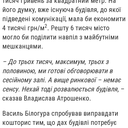
тисяч гривень за квадратний метр. На
його думку, вже існуюча будівля, до якої
підведені комунікації, мала би економити
2
4 тисячі грн/м
. Решту 6 тисяч місто
могло би поділити навпіл з майбутніми
мешканцями
.
– До трьох
тисяч
, максимум, трьох з
половиною,
ми готові обговорювати в
сесійному залі. А вище ринково
ї – н
емає
сенсу
. Нехай тоді розвалюється будівля,
–
сказав Владислав Атрошенко.
Василь Білогура спробував виправдати
кошторис тим, що дах будівлі потребує