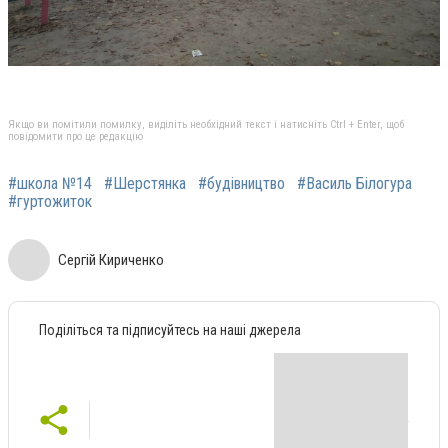
Якщо ви помітили помилку, виділіть необхідний текст і натисніть Ctrl + Enter, щоб
повідомити про це редакцію
#школа №14
#Шерстянка
#будівництво
#Василь Білогура
#гуртожиток
Сергій Кириченко
Поділіться та підписуйтесь на наші джерела