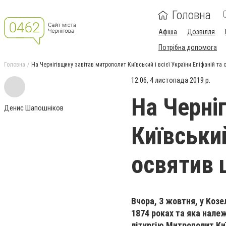
Головна
Афіша
Дозвілля
Потрібна допомога
Головна
На Чернігівщину завітав митрополит Київський і всієї України Епіфаній та 
12:06, 4 листопада 2019 р.
На Черні
Денис Шапошніков
Київський
освятив 
Вчора, 3 жовтня, у Козе
1874 роках та яка нале
літургію Митрополит Киї