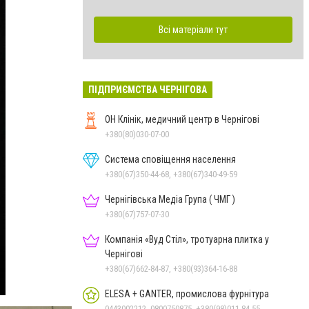
Всі матеріали тут
ПІДПРИЄМСТВА ЧЕРНІГОВА
ОН Клінік, медичний центр в Чернігові
+380(80)030-07-00
Система сповіщення населення
+380(67)350-44-68, +380(67)340-49-59
Чернігівська Медіа Група ( ЧМГ )
+380(67)757-07-30
Компанія «Вуд Стіл», тротуарна плитка у
Чернігові
+380(67)662-84-87, +380(93)364-16-88
ELESA + GANTER, промислова фурнітура
0443002212, 0800750875, +380(98)011-84-55