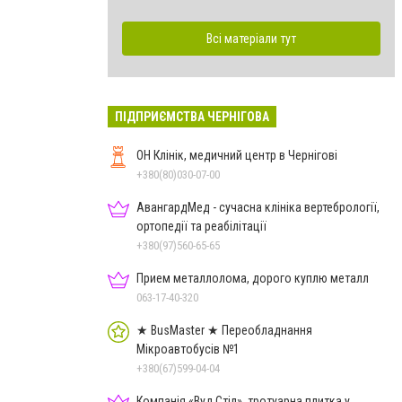
Всі матеріали тут
ПІДПРИЄМСТВА ЧЕРНІГОВА
ОН Клінік, медичний центр в Чернігові
+380(80)030-07-00
АвангардМед - сучасна клініка вертебрології,
ортопедії та реабілітації
+380(97)560-65-65
Прием металлолома, дорого куплю металл
063-17-40-320
★ BusMaster ★ Переобладнання
Мікроавтобусів №1
+380(67)599-04-04
Компанія «Вуд Стіл», тротуарна плитка у