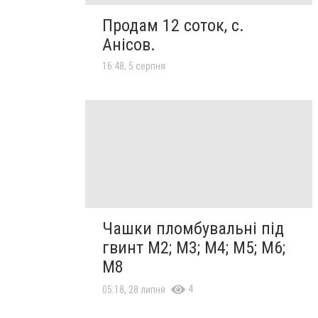
Продам 12 соток, с.
Анісов.
16:48, 5 серпня
Чашки пломбувальні під
гвинт М2; М3; М4; М5; М6;
М8
4
05:18, 28 липня