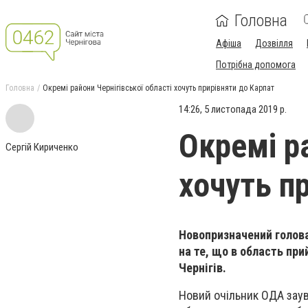
Головна
Афіша
Дозвілля
Потрібна допомога
Головна
Окремі райони Чернігівської області хочуть прирівняти до Карпат
14:26, 5 листопада 2019 р.
Окремі ра
Сергій Кириченко
хочуть п
Новопризначений голова
на те, що в область при
Чернігів.
Новий очільник ОДА заува