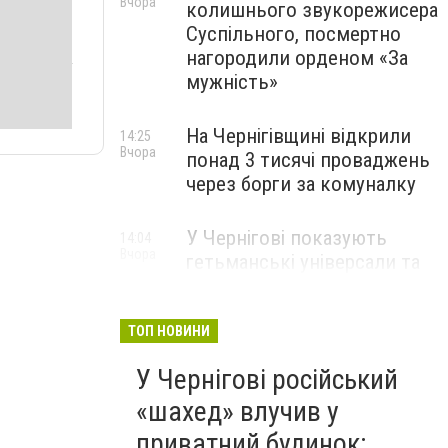
Вчора
колишнього звукорежисера
Суспільного, посмертно
нагородили орденом «За
мужність»
На Чернігівщині відкрили
14:25
Вчора
понад 3 тисячі проваджень
через борги за комуналку
У Чернігові показують
14:04
Вчора
гетьманські універсали та
інші пам’ятки козацької
доби
ТОП НОВИНИ
У Чернігові російський
«шахед» влучив у
приватний будинок: