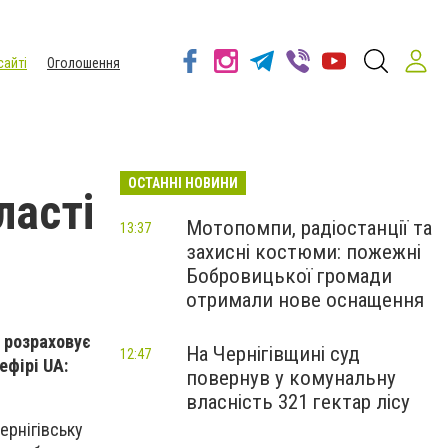
сайті
Оголошення
ОСТАННІ НОВИНИ
ласті
Мотопомпи, радіостанції та
13:37
захисні костюми: пожежні
Бобровицької громади
отримали нове оснащення
 розраховує
На Чернігівщині суд
12:47
ефірі UA:
повернув у комунальну
власність 321 гектар лісу
ернігівську