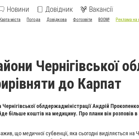
Новини
Довідник
Вакансії
Карта міста
Погода
Довідкова
Фотозвіти
BOOM!
Реклама на 
йони Чернігівської об
рирівняти до Карпат
 Чернігівської облдержадміністрації Андрій Прокопенко
йде більше коштів на медицину. Про плани він розповів в 
жив, що медичної субвенції, яка сьогодні виділяється на Ч