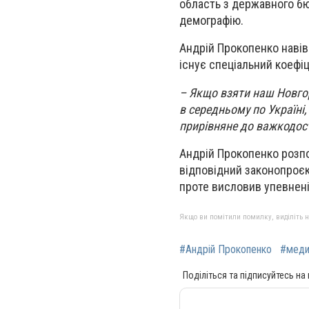
область з державного б
демографію.
Андрій Прокопенко навів
існує спеціальний коефіц
– Якщо взяти наш Новгор
в середньому по Україні,
прирівняне до важкодост
Андрій Прокопенко розпов
відповідний законопроєк
проте висловив упевнені
Якщо ви помітили помилку, виділіть нео
#Андрій Прокопенко
#меди
Поділіться та підписуйтесь на