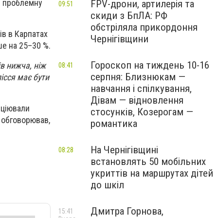
з проблемну
FPV-дрони, артилерія та
09:51
скиди з БпЛА: РФ
обстріляла прикордоння
ів в Карпатах
Чернігівщини
ше на 25–30 %.
Гороскоп на тиждень 10-16
в нижча, ніж
08:41
серпня: Близнюкам —
лісся має бути
навчання і спілкування,
Дівам — відновлення
іціювали
стосунків, Козерогам —
е обговорював,
романтика
На Чернігівщині
08:28
встановлять 50 мобільних
укриттів на маршрутах дітей
до шкіл
Дмитра Горнова,
15:41