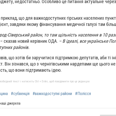
юджету, недостатньо. Особливо це питання актуальне чере
 приклад, що для важкодоступних гірських населених пункт
ієнт, завдяки якому фінансування медичної галузі там біль
од-Сіверський район, то там щільність населення в 10 разі
– сказав новий керівник ОДА.
– В ідеалі, все українське По
упних районів.
ів, що хотів би заручитися підтримкою депутатів, аби ті ін
т. Він зізнався, що з чернігівськими нардепами ще цього н
сть, що вони підтримають ідею.
бхідний текст і натисніть Ctrl + Enter, щоб повідомити про це редакцію
цина
#субвенція
#важкодоступні райони
#Полісся
 наші джерела