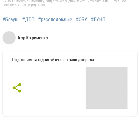
Якщо ви помітили помилку, виділіть необхідний текст і натисніть Ctrl + Enter, щоб
повідомити про це редакцію
#Блауш
#ДТП
#расследование
#СБУ
#ГУНП
Ігор Юхрименко
Поділіться та підписуйтесь на наші джерела