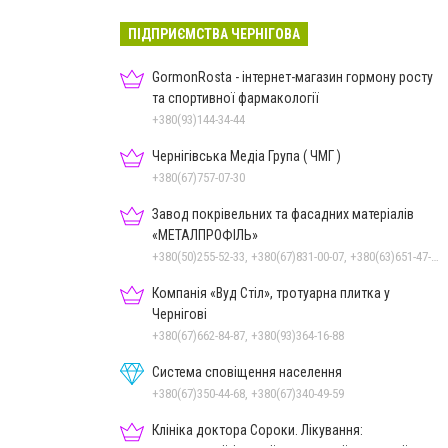
ПІДПРИЄМСТВА ЧЕРНІГОВА
GormonRosta - інтернет-магазин гормону росту
та спортивної фармакології
+380(93)144-34-44
Чернігівська Медіа Група ( ЧМГ )
+380(67)757-07-30
Завод покрівельних та фасадних матеріалів
«МЕТАЛПРОФІЛЬ»
+380(50)255-52-33, +380(67)831-00-07, +380(63)651-47-33
Компанія «Вуд Стіл», тротуарна плитка у
Чернігові
+380(67)662-84-87, +380(93)364-16-88
Система сповіщення населення
+380(67)350-44-68, +380(67)340-49-59
Клініка доктора Сороки. Лікування: