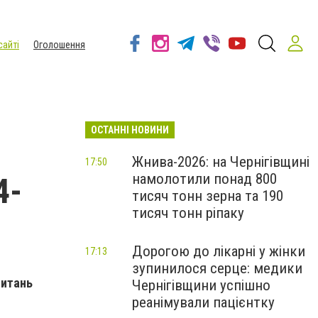
сайті
Оголошення
ОСТАННІ НОВИНИ
Жнива-2026: на Чернігівщині
17:50
намолотили понад 800
4-
тисяч тонн зерна та 190
тисяч тонн ріпаку
Дорогою до лікарні у жінки
17:13
зупинилося серце: медики
питань
Чернігівщини успішно
реанімували пацієнтку