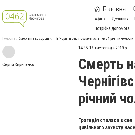
Головна
Афіша
Дозвілля
Потрібна допомога
Головна
Смерть на квадроциклі. В Чернігівській області загинув 54-річний чоловік
14:35, 18 листопада 2019 р.
Смерть н
Сергій Кириченко
Чернігівс
річний чо
Трагедія сталася в сел
цивільного захисту нас