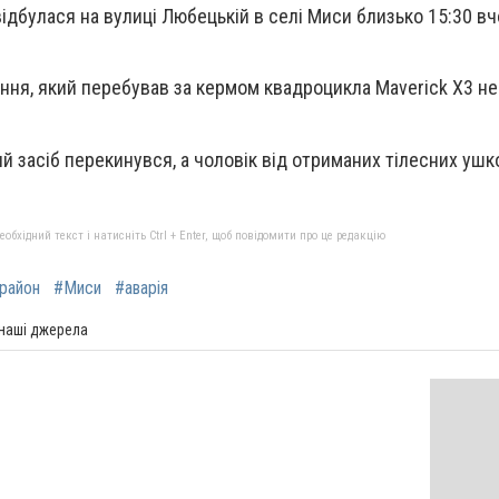
відбулася на вулиці Любецькій в селі Миси близько 15:30 вч
ння, який перебував за кермом квадроцикла Maverick X3 не
ий засіб перекинувся, а чоловік від отриманих тілесних уш
бхідний текст і натисніть Ctrl + Enter, щоб повідомити про це редакцію
 район
#Миси
#аварія
 наші джерела