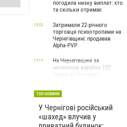
погодила низку виплат: хто
та скільки отримає
Затримали 22-річного
13:53
торговця психотропами на
Чернігівщині: продавав
Alpha-PVP
На Чернігівщині за
13:17
незаконну вирубку 122
дерев до бюджету
сплатили понад 3 млн грн
ТОП НОВИНИ
У Чернігові російський
«шахед» влучив у
приватний будинок: