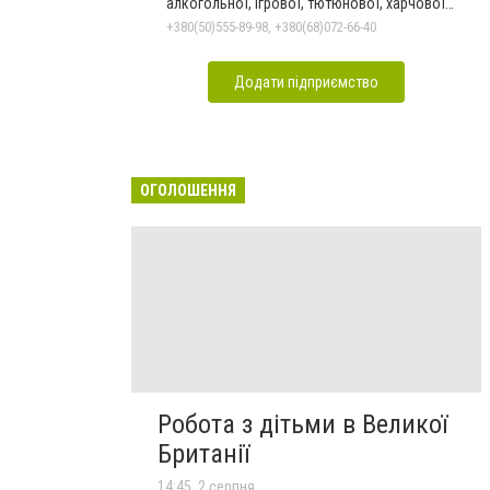
алкогольної, ігрової, тютюнової, харчової
залежностей, неврозів т
+380(50)555-89-98, +380(68)072-66-40
Додати підприємство
ОГОЛОШЕННЯ
Робота з дітьми в Великої
Британії
14:45, 2 серпня