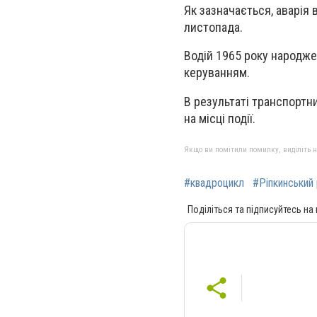
Як зазначається, аварія 
листопада.
Водій 1965 року народже
керуванням.
В результаті транспортн
на місці події.
Якщо ви помітили помилку, виділіть нео
#квадроцикл
#Ріпкинський
Поділіться та підписуйтесь на