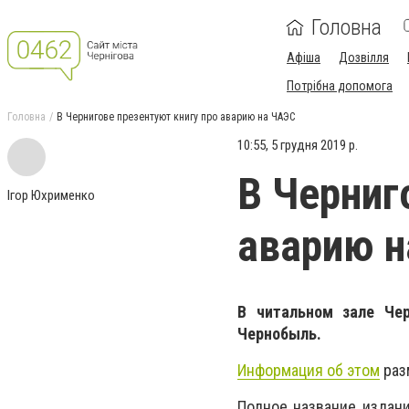
Головна
Афіша
Дозвілля
Потрібна допомога
Головна
В Чернигове презентуют книгу про аварию на ЧАЭС
10:55, 5 грудня 2019 р.
В Черниг
Ігор Юхрименко
аварию 
В читальном зале Чер
Чернобыль.
Информация об этом
разм
Полное название издани