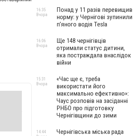
Понад у 11 разів перевищив
16:35
Вчора
норму: у Чернігові зупинили
пʼяного водія Tesla
Ще 148 чернігівців
16:06
Вчора
отримали статус дитини,
яка постраждала внаслідок
війни
«Час ще є, треба
15:31
Вчора
використати його
максимально ефективно»:
Чаус розповів на засіданні
РНБО про підготовку
Чернігівщини до зими
Чернігівська міська рада
14:44