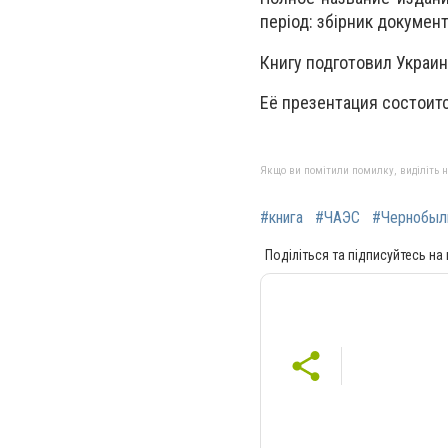
період: збірник докумен
Книгу подготовил Украи
Её презентация состоитс
Якщо ви помітили помилку, виділіть нео
#книга
#ЧАЭС
#Чернобыл
Поділіться та підписуйтесь на