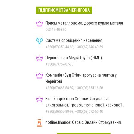
ПІДПРИЄМСТВА ЧЕРНІГОВА
Прием металлолома, дорого куплю металл
063-17-40-320
Система сповіщення населення
+380(67)350-44-68, +380(67)340-49-59
Чернігівська Медіа Група ( ЧМГ )
+380(67)757-07-30
Компанія «Вуд Стіл», тротуарна плитка у
Чернігові
+380(67)662-84-87, +380(93)364-16-88
Клініка доктора Сороки. Лікування:
алкогольної, ігрової, тютюнової, харчової
залежностей, неврозів т
+380(50)555-89-98, +380(68)072-66-40
hotline.finance: Сервіс Онлайн Страхування