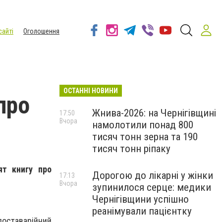
сайті
Оголошення
ОСТАННІ НОВИНИ
про
Жнива-2026: на Чернігівщині
17:50
Вчора
намолотили понад 800
тисяч тонн зерна та 190
тисяч тонн ріпаку
ят книгу про
Дорогою до лікарні у жінки
17:13
Вчора
зупинилося серце: медики
Чернігівщини успішно
реанімували пацієнтку
поставарійний