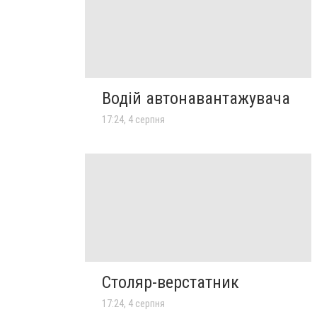
Водій автонавантажувача
17:24, 4 серпня
Столяр-верстатник
17:24, 4 серпня