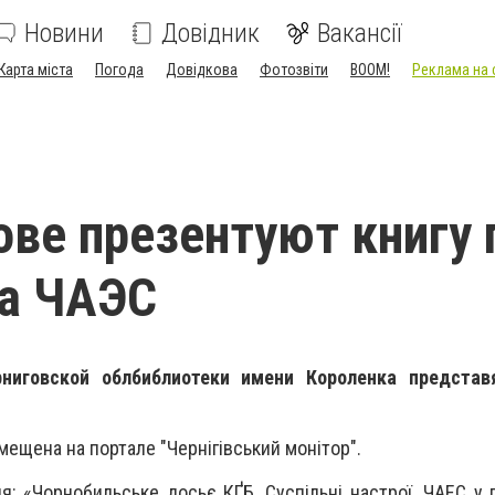
Новини
Довідник
Вакансії
Карта міста
Погода
Довідкова
Фотозвіти
BOOM!
Реклама на 
ове презентуют книгу 
на ЧАЭС
ниговской облбиблиотеки имени Короленка представ
ещена на портале "Чернігівський монітор".
я: «Чорнобильське досьє КҐБ. Суспільні настрої. ЧАЕС у 