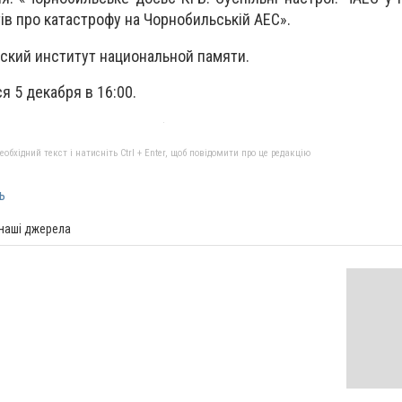
тів про катастрофу на Чорнобильській АЕС».
нский институт национальной памяти.
я 5 декабря в 16:00.
бхідний текст і натисніть Ctrl + Enter, щоб повідомити про це редакцію
ь
 наші джерела