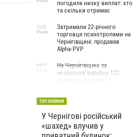
Вчора
погодила низку виплат: хто
та скільки отримає
Затримали 22-річного
13:53
Вчора
торговця психотропами на
Чернігівщині: продавав
Alpha-PVP
На Чернігівщині за
13:17
Вчора
незаконну вирубку 122
дерев до бюджету
сплатили понад 3 млн грн
ТОП НОВИНИ
У Чернігові російський
«шахед» влучив у
приватний будинок: