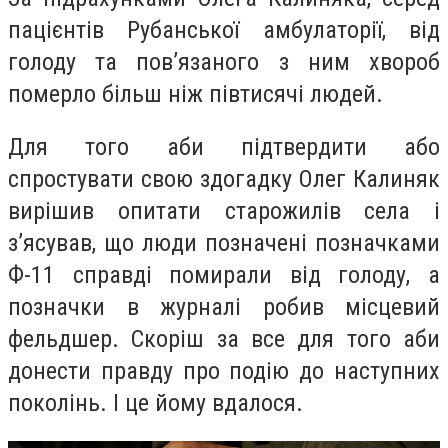
пацієнтів Рубанської амбулаторії, від
голоду та пов’язаного з ним хвороб
померло більш ніж півтисячі людей.
Для того аби підтвердити або
спростувати свою здогадку Олег Калиняк
вирішив опитати старожилів села і
з’ясував, що люди позначені позначками
Ф-11 справді помирали від голоду, а
позначки в журналі робив місцевий
фельдшер. Скоріш за все для того аби
донести правду про подію до наступних
поколінь. І це йому вдалося.