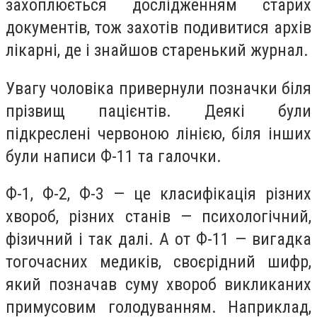
захоплюється дослідженням старих
документів, тож захотів подивитися архів
лікарні, де і знайшов старенький журнал.
Увагу чоловіка привернули позначки біля
прізвищ пацієнтів. Деякі були
підкреслені червоною лінією, біля інших
були написи Ф-11 та галочки.
Ф-1, Ф-2, Ф-3 — це класифікація різних
хвороб, різних станів — психологічний,
фізичний і так далі. А от Ф-11 — вигадка
тогочасних медиків, своєрідний шифр,
який позначав суму хвороб викликаних
примусовим голодуванням. Наприклад,