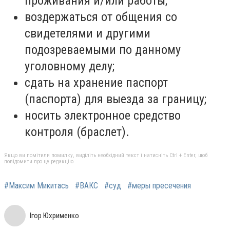
проживания и/или работы;
воздержаться от общения со
свидетелями и другими
подозреваемыми по данному
уголовному делу;
сдать на хранение паспорт
(паспорта) для выезда за границу;
носить электронное средство
контроля (браслет).
Якщо ви помітили помилку, виділіть необхідний текст і натисніть Ctrl + Enter, щоб
повідомити про це редакцію
#Максим Микитась
#ВАКС
#суд
#меры пресечения
Ігор Юхрименко