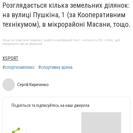
Розглядається кілька земельних ділянок:
на вулиці Пушкіна, 1 (за Кооперативним
технікумом), в мікрорайоні Масани, тощо.
Якщо ви помітили помилку, виділіть необхідний текст і натисніть Ctrl + Enter, щоб
повідомити про це редакцію
XSPORT
#спорткомплекс
#спортивна арена
Сергій Кириченко
Поділіться та підписуйтесь на наші джерела