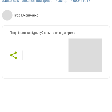
#алкоголь
#пьяное вождение
#Остер
#ВАЗ-21013
Ігор Юхрименко
Поділіться та підписуйтесь на наші джерела