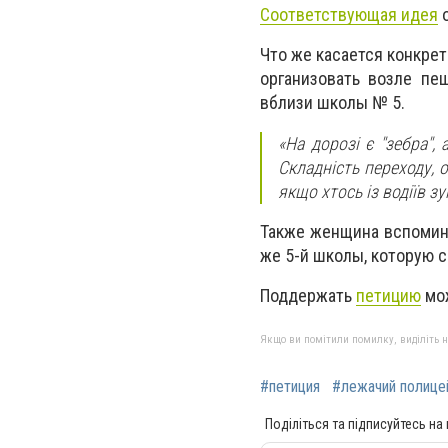
Соответствующая идея
о
Что же касается конкрет
организовать возле пе
вблизи школы № 5.
«На дорозі є "зебра",
Складність переходу, о
якщо хтось із водіїв зу
Также женщина вспомина
же 5-й школы, которую с
Поддержать
петицию
мож
Якщо ви помітили помилку, виділіть нео
#петиция
#лежачий полице
Поділіться та підписуйтесь на