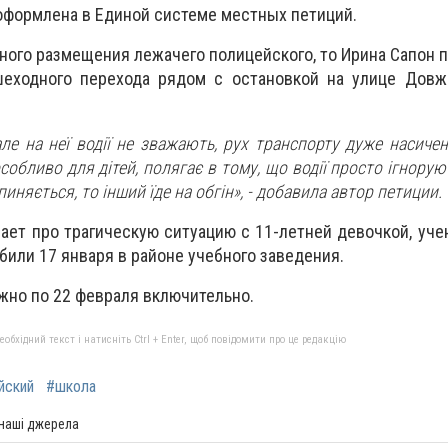
формлена в Единой системе местных петиций.
ного размещения лежачего полицейского, то Ирина Сапон п
шеходного перехода рядом с остановкой на улице Довже
 але на неї водії не зважають, рух транспорту дуже насиче
собливо для дітей, полягає в тому, що водії просто ігноруют
пиняється, то інший їде на обгін»
, - добавила автор петиции.
ет про трагическую ситуацию с 11-летней девочкой, уче
били 17 января в районе учебного заведения.
но по 22 февраля включительно.
бхідний текст і натисніть Ctrl + Enter, щоб повідомити про це редакцію
йский
#школа
 наші джерела