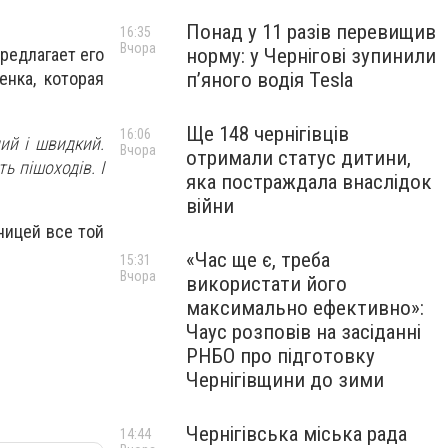
Понад у 11 разів перевищив
16:35
Вчора
норму: у Чернігові зупинили
редлагает его
пʼяного водія Tesla
нка, которая
Ще 148 чернігівців
16:06
ний і швидкий.
Вчора
отримали статус дитини,
ь пішоходів. І
яка постраждала внаслідок
війни
ницей все той
«Час ще є, треба
15:31
Вчора
використати його
максимально ефективно»:
Чаус розповів на засіданні
РНБО про підготовку
Чернігівщини до зими
Чернігівська міська рада
14:44