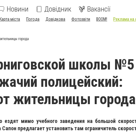
Новини
Довідник
Вакансії
Карта міста
Погода
Довідкова
Фотозвіти
BOOM!
Реклама на 
жительницы города
рниговской школы №5
жачий полицейский:
от жительницы города
о ездят мимо учебного заведения на большой скорост
а Сапон предлагает установить там ограничитель скорос