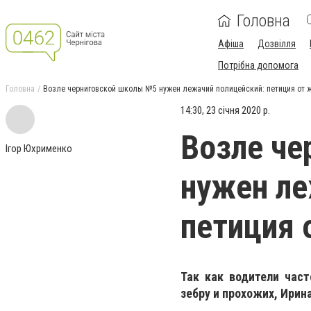
Головна
Афіша
Дозвілля
Потрібна допомога
Головна
Возле черниговской школы №5 нужен лежачий полицейский: петиция от 
14:30, 23 січня 2020 р.
Возле че
Ігор Юхрименко
нужен ле
петиция 
Так как водители част
зебру и прохожих, Ирин