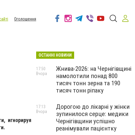
сайті
Оголошення
ОСТАННІ НОВИНИ
Жнива-2026: на Чернігівщині
17:50
Вчора
намолотили понад 800
тисяч тонн зерна та 190
тисяч тонн ріпаку
Дорогою до лікарні у жінки
17:13
Вчора
зупинилося серце: медики
и, игнорируя
Чернігівщини успішно
ти.
реанімували пацієнтку