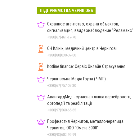
ПІДПРИЄМСТВА ЧЕРНІГОВА
Охранное агентство, охрана объектов,
сигнализация, ввидеонаблюдение "Реламакс"
+380(67)461-17-70
ОН Клінік, медичний центр в Чернігові
+380(80)030-07-00
hotline.finance: Сервіс Онлайн Страхування
Чернігівська Медіа Група ( ЧМГ )
+380(67)757-07-30
АвангардМед - сучасна клініка вертебрології,
ортопедії та реабілітації
+380(97)560-65-65
Профнастил Чернигов, металлочерепица
Чернигов, ООО "Омега 3000"
+380(93)682-99-99