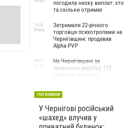
Вчора
погодила низку виплат: хто
та скільки отримає
Затримали 22-річного
13:53
Вчора
торговця психотропами на
Чернігівщині: продавав
Alpha-PVP
На Чернігівщині за
13:17
Вчора
незаконну вирубку 122
дерев до бюджету
сплатили понад 3 млн грн
ТОП НОВИНИ
У Чернігові російський
«шахед» влучив у
приватний будинок: