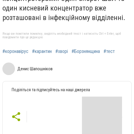
один кисневий концентратор вже
розташовані в інфекційному відділенні.
Якщо ви помітили помилку, виділіть необхідний текст і натисніть Ctrl + Enter, щоб
повідомити про це редакцію
#коронавірус
#карантин
#хворі
#Борзнянщина
#тест
Денис Шапошніков
Поділіться та підписуйтесь на наші джерела