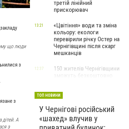
третій лінійний
прискорювач
«Цвітіння» води та зміна
13:21
дзакладу
кольору: екологи
перевірили річку Остер на
Чернігівщині після скарг
Тому що люди
мешканців
льнилися з
150 жителів Чернігівщини
12:37
зможуть безкоштовно
опанувати професію
електрика
ТОП НОВИНИ
язане з
У Чернігові російський
«шахед» влучив у
 дітей. А
приватний будинок:
ася з