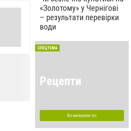
«Золотому» у Чернігові
– результати перевірки
води
СПЕЦТЕМА
Рецепти
Всі матеріали тут