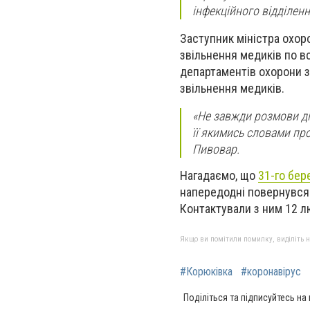
інфекційного відділенн
Заступник міністра охор
звільнення медиків по вс
департаментів охорони з
звільнення медиків.
«Не завжди розмови ді
її якимись словами пр
Пивовар.
Нагадаємо, що
31-го бер
напередодні повернувся і
Контактували з ним 12 лю
Якщо ви помітили помилку, виділіть нео
#Корюківка
#коронавірус
Поділіться та підписуйтесь на