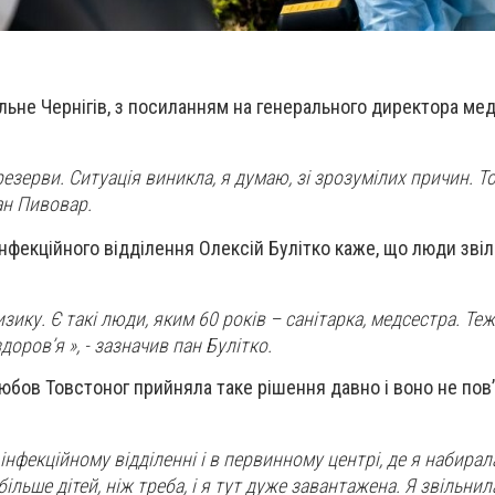
льне Чернігів, з посиланням на генерального директора ме
резерви. Ситуація виникла, я думаю, зі зрозумілих причин. 
пан Пивовар.
інфекційного відділення Олексій Булітко каже, що люди зві
зику. Є такі люди, яким 60 років – санітарка, медсестра. Теж
здоров’я
», - зазначив пан Булітко.
юбов Товстоног прийняла таке рішення давно і воно не пов’
інфекційному відділенні і в первинному центрі, де я набирала
більше дітей, ніж треба, і я тут дуже завантажена. Я звільнил