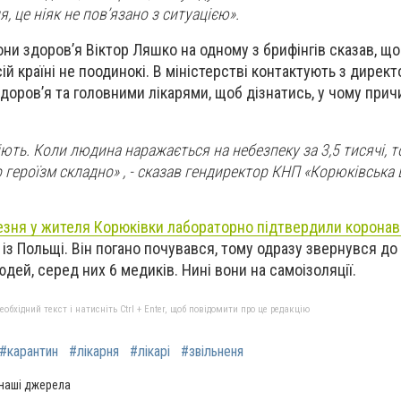
я, це ніяк не пов’язано з ситуацією
».
они здоров’я Віктор Ляшко на одному з брифінгів сказав, щ
ій країні не поодинокі. В міністерстві контактують з дирек
доров’я та головними лікарями, щоб дізнатись, у чому прич
ють. Коли людина наражається на небезпеку за 3,5 тисячі, 
о героїзм складно»
, - сказав гендиректор КНП «Корюківська 
езня у жителя Корюківки лабораторно підтвердили коронав
з Польщі. Він погано почувався, тому одразу звернувся до 
дей, серед них 6 медиків. Нині вони на самоізоляції.
бхідний текст і натисніть Ctrl + Enter, щоб повідомити про це редакцію
#карантин
#лікарня
#лікарі
#звільненя
 наші джерела