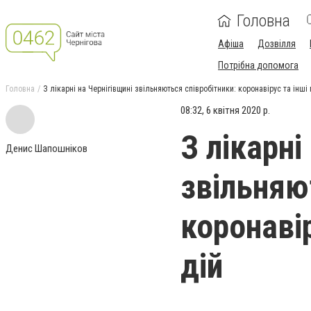
Головна
Афіша
Дозвілля
Потрібна допомога
Головна
З лікарні на Чернігівщині звільняються співробітники: коронавірус та інші
08:32, 6 квітня 2020 р.
З лікарні
Денис Шапошніков
звільняю
коронавір
дій