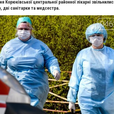
ня Корюківської центральної районної лікарні звільнилис
р, дві санітарки та медсестра.