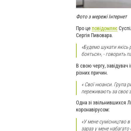
Фото з мережі Інтернет
Про це
повідомляє
Суспі
Сергія Пивовара.
«Будемо шукати якісь 
бояться»
, - говорить 
В свою чергу, завідувач 
різних причин.
«
Свої нюанси. Група ри
переживають за своє 
Одна зі звільнившихся Л
коронавірусом:
«
У мене сумісництво в 
зараз у мене набагато 