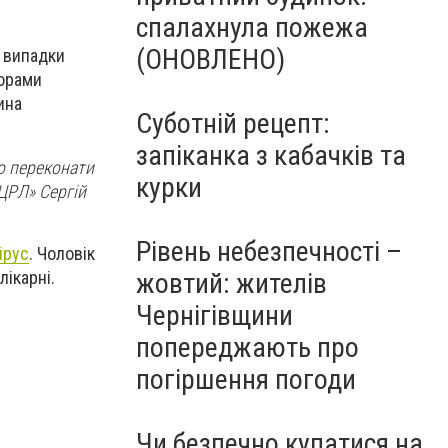
спалахнула пожежа
(ОНОВЛЕНО)
о випадки
торами
ина
Суботній рецепт:
запіканка з кабачків та
то переконати
курки
ЦРЛ» Сергій
Рівень небезпечності –
ірус
. Чоловік
лікарні.
жовтий: жителів
Чернігівщини
попереджають про
погіршення погоди
Чи безпечно купатися на