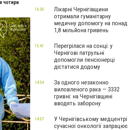
я чотири
Лікарні Чернігівщини
16:30
отримали гуманітарну
медичну допомогу на понад
1,8 мільйона гривень
Перегрілася на сонці: у
15:41
Чернігові патрульні
допомогли пенсіонерці
дістатися додому
За одного незаконно
14:54
виловленого рака — 3332
гривні: на Чернігівщині
вводять заборону
У Чернігівському медцентрі
14:07
сучасної онкології запрацює