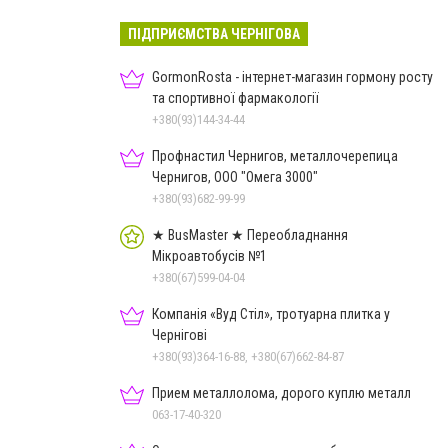
ПІДПРИЄМСТВА ЧЕРНІГОВА
GormonRosta - інтернет-магазин гормону росту
та спортивної фармакології
+380(93)144-34-44
Профнастил Чернигов, металлочерепица
Чернигов, ООО "Омега 3000"
+380(93)682-99-99
★ BusMaster ★ Переобладнання
Мікроавтобусів №1
+380(67)599-04-04
Компанія «Вуд Стіл», тротуарна плитка у
Чернігові
+380(93)364-16-88, +380(67)662-84-87
Прием металлолома, дорого куплю металл
063-17-40-320