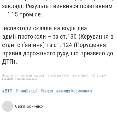
закладі. Результат виявився позитивним
– 1,15 проміле.
Інспектори склали на водія два
адмінпротоколи – за ст.130 (Керування в
стані сп’яніння) та ст. 124 (Порушення
правил дорожнього руху, що призвело до
ДТП).
Якщо ви помітили помилку, виділіть необхідний текст і натисніть Ctrl + Enter, щоб
повідомити про це редакцію
#ДТП
#п'яний водій
#аварія
#вулиця Космонавтів
Сергій Кириченко