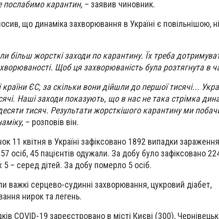
 послабимо карантин,
– заявив чиновник.
осив, що динаміка захворювання в Україні є повільнішою, н
ли більш жорсткі заходи по карантину. Їх треба дотримуват
захворюваності. Щоб ця захворюваність була розтягнута в ч
країни ЄС, за скільки вони дійшли до першої тисячі... Укра
сячі. Наші заходи показують, що в нас не така стрімка дин
 десяти тисяч. Результати жорсткішого карантину ми побач
наміку,
– розповів він.
ок 11 квітня в Україні зафіксовано
1892
випадки зараженн
и
57
осіб,
45
пацієнтів одужали. За добу було зафіксовано
22
х
5
– серед дітей. За добу померло
5
осіб.
ли важкі серцево-судинні захворювання, цукровий діабет,
ання нирок та легень.
ків COVID-19 зареєстровано в місті Києві (
300
), Чернівецьк