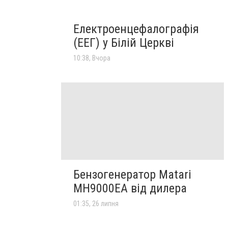
Електроенцефалографія
(ЕЕГ) у Білій Церкві
10:38, Вчора
Бензогенератор Matari
MH9000EA від дилера
01:35, 26 липня