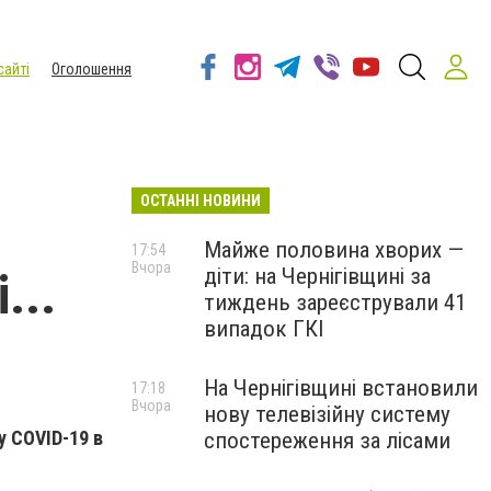
сайті
Оголошення
ОСТАННІ НОВИНИ
Майже половина хворих —
17:54
Вчора
діти: на Чернігівщині за
...
тиждень зареєстрували 41
випадок ГКІ
На Чернігівщині встановили
17:18
Вчора
нову телевізійну систему
у COVID-19 в
спостереження за лісами