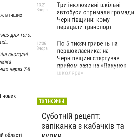
Три інклюзивні шкільні
13:21
Вчора
автобуси отримали громади
іж в інших
Чернігівщини: кому
передали транспорт
ись для того,
асі…
По 5 тисяч гривень на
12:36
Вчора
першокласника: на
їна сьогодні
Чернігівщині стартував
аміка
прийом заяв на «Пакунок
имо через 7-8
школяра»
я
4
нових
ТОП НОВИНИ
Суботній рецепт:
запіканка з кабачків та
курки
ій області