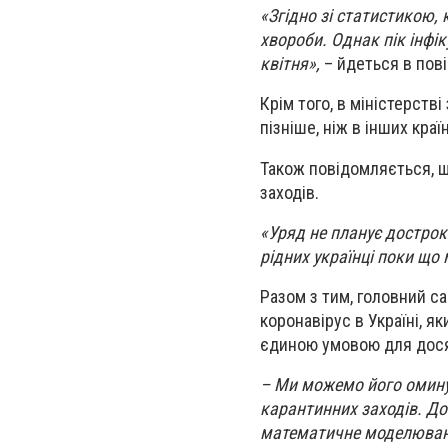
«Згідно зі статистикою,
хвороби. Однак пік інфік
квітня»,
– йдеться в пов
Крім того, в міністерств
пізніше, ніж в інших кра
Також повідомляється, 
заходів.
«Уряд не планує дострок
рідних українці поки що
Разом з тим, головний са
коронавірус в Україні, я
єдиною умовою для дося
– Ми можемо його омину
карантинних заходів. До
математичне моделювання