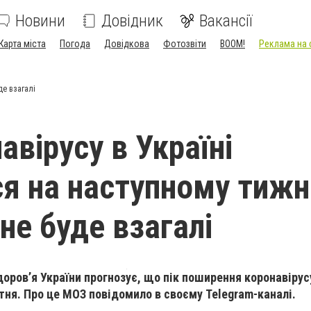
Новини
Довідник
Вакансії
Карта міста
Погода
Довідкова
Фотозвіти
BOOM!
Реклама на 
де взагалі
авірусу в Україні
я на наступному тижні
не буде взагалі
доровʼя України прогнозує, що пік поширення коронавірус
ітня. Про це МОЗ повідомило в своєму Telegram-каналі.