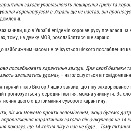
 карантинні заходи уповільнюють поширення грипу та корон
ування коронавірусом в Україні ще не настав, він прогнозує
ідомленні.
і зазначили, що в Україні епідемія коронавірусу почалася на 
їнах, тому, на думку МОЗ, розслаблятися ще зарано.
що найближчим часом не очікується ніякого послаблення к
ово послаблювати карантинні заходи. Для своєї безпеки т
 мають залишатись удома»,
– наголошується в повідомленн
нітарний лікар Віктор Ляшко заявив, що піку захворюваност
кий прогнозується у середині квітня, можна уникнути. За сл
гнення цього є дотримання суворого карантину.
ти, пік ми можемо пройти непоміченим, якщо будемо дот
 впровадження карантинних заходів пік очікувався на 14 к
 показує, що 14 квітня піку в нас не буде... Тому питання