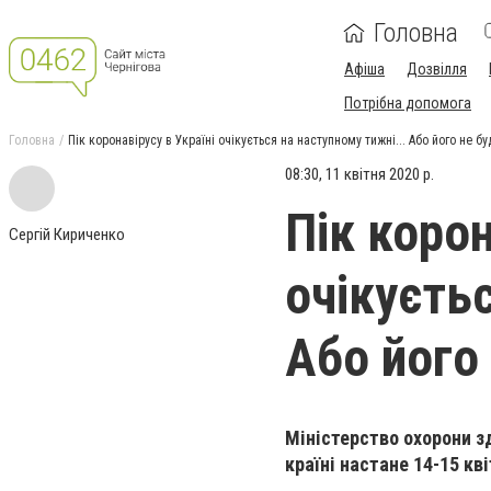
Головна
Афіша
Дозвілля
Потрібна допомога
Головна
Пік коронавірусу в Україні очікується на наступному тижні... Або його не бу
08:30, 11 квітня 2020 р.
Пік корон
Сергій Кириченко
очікуєтьс
Або його 
Міністерство охорони з
країні настане 14-15 кв