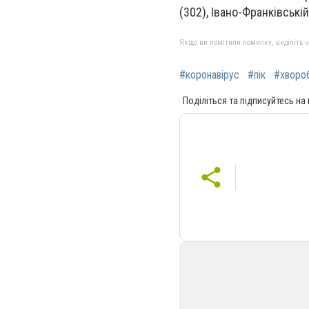
(
302
), Івано-Франківській
Якщо ви помітили помилку, виділіть нео
#коронавірус
#пік
#хворо
Поділіться та підписуйтесь на