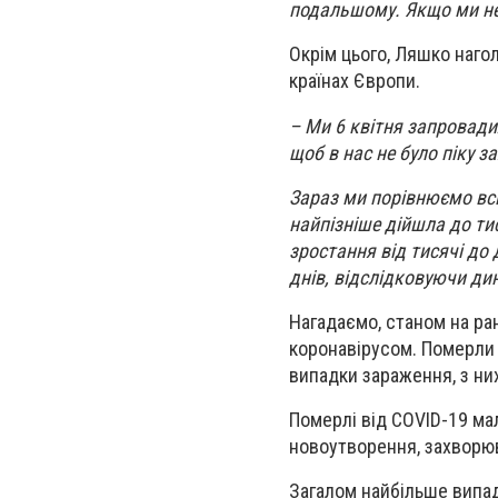
подальшому. Якщо ми не
Окрім цього, Ляшко нагол
країнах Європи.
– Ми 6 квітня запровади
щоб в нас не було піку 
Зараз ми порівнюємо всі 
найпізніше дійшла до ти
зростання від тисячі до
днів, відслідковуючи ди
Нагадаємо, станом на ран
коронавірусом. Померл
випадки зараження, з ни
Померлі від COVID-19 ма
новоутворення, захворюв
Загалом найбільше випад