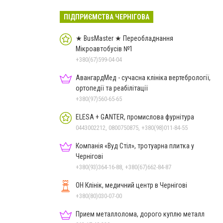
ПІДПРИЄМСТВА ЧЕРНІГОВА
★ BusMaster ★ Переобладнання
Мікроавтобусів №1
+380(67)599-04-04
АвангардМед - сучасна клініка вертебрології,
ортопедії та реабілітації
+380(97)560-65-65
ELESA + GANTER, промислова фурнітура
0443002212, 0800750875, +380(98)011-84-55
Компанія «Вуд Стіл», тротуарна плитка у
Чернігові
+380(93)364-16-88, +380(67)662-84-87
ОН Клінік, медичний центр в Чернігові
+380(80)030-07-00
Прием металлолома, дорого куплю металл