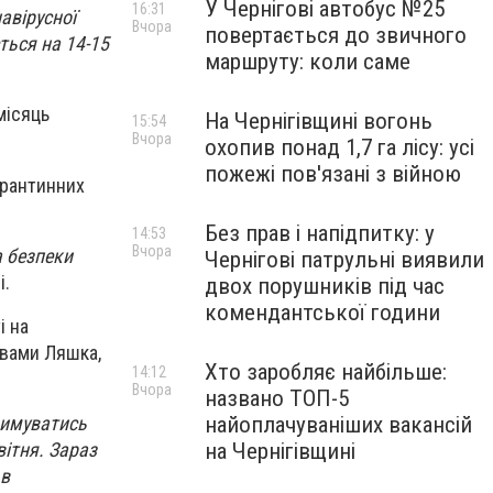
У Чернігові автобус №25
16:31
авірусної
Вчора
повертається до звичного
ться на 14-15
маршруту: коли саме
місяць
На Чернігівщині вогонь
15:54
Вчора
охопив понад 1,7 га лісу: усі
пожежі пов'язані з війною
арантинних
Без прав і напідпитку: у
14:53
Вчора
а безпеки
Чернігові патрульні виявили
і.
двох порушників під час
комендантської години
і на
овами Ляшка,
Хто заробляє найбільше:
14:12
Вчора
названо ТОП-5
найоплачуваніших вакансій
римуватись
на Чернігівщині
вітня. Зараз
 в