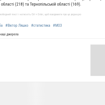
 області (
218
) та Тернопільській області (
169
).
бхідний текст і натисніть Ctrl + Enter, щоб повідомити про це редакцію
ба
#Віктор Ляшко
#статистика
#МОЗ
 наші джерела