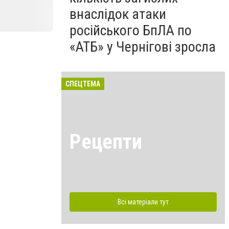
внаслідок атаки
російського БпЛА по
«АТБ» у Чернігові зросла
СПЕЦТЕМА
Рецепти
Всі матеріали тут