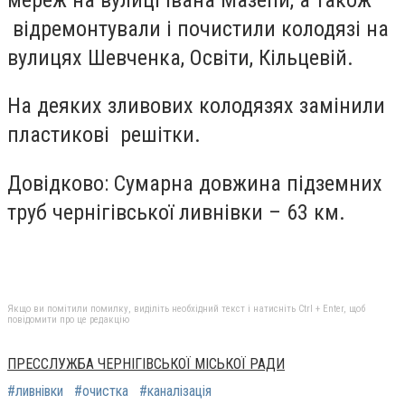
відремонтували і почистили колодязі на
вулицях Шевченка, Освіти, Кільцевій.
На деяких зливових колодязях замінили
пластикові решітки.
Довідково: Сумарна довжина підземних
труб чернігівської ливнівки – 63 км.
Якщо ви помітили помилку, виділіть необхідний текст і натисніть Ctrl + Enter, щоб
повідомити про це редакцію
ПРЕССЛУЖБА ЧЕРНІГІВСЬКОЇ МІСЬКОЇ РАДИ
#ливнівки
#очистка
#каналізація