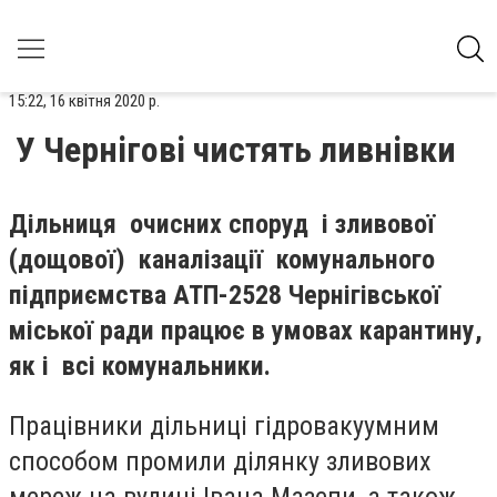
15:22, 16 квітня 2020 р.
У Чернігові чистять ливнівки
Дільниця очисних споруд і зливової
(дощової) каналізації комунального
підприємства АТП-2528 Чернігівської
міської ради працює в умовах карантину,
як і всі комунальники.
Працівники дільниці гідровакуумним
способом промили ділянку зливових
мереж на вулиці Івана Мазепи, а також