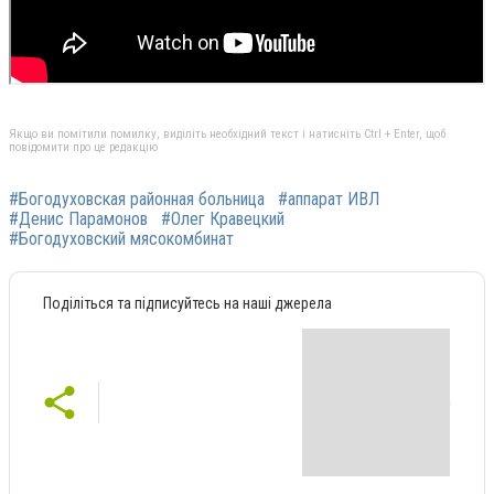
Якщо ви помітили помилку, виділіть необхідний текст і натисніть Ctrl + Enter, щоб
повідомити про це редакцію
#Богодуховская районная больница
#аппарат ИВЛ
#Денис Парамонов
#Олег Кравецкий
#Богодуховский мясокомбинат
Поділіться та підписуйтесь на наші джерела