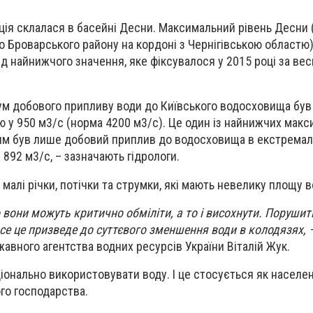
ція склалася в басейні Десни. Максимальний рівень Десни 
о Броварського району на кордоні з Чернігівською областю) 
д найнижчого значення, яке фіксувалося у 2015 році за вес
ум добового припливу води до Київського водосховища був
 у 950 м3/с (норма 4200 м3/с). Це один із найнижчих макс
шим був лише добовий приплив до водосховища в екстрема
892 м3/с, – зазначають гідрологи.
малі річки, потічки та струмки, які мають невелику площу в
о вони можуть критично обміліти, а то і висохнути. Поруши
все це призведе до суттєвого зменшення води в колодязях, 
авного агентства водних ресурсів України Віталій Жук.
онально використовувати воду. І це стосується як населенн
ого господарства.