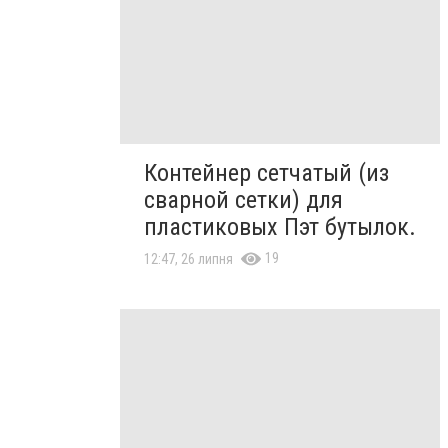
Контейнер сетчатый (из
сварной сетки) для
пластиковых Пэт бутылок.
19
12:47, 26 липня