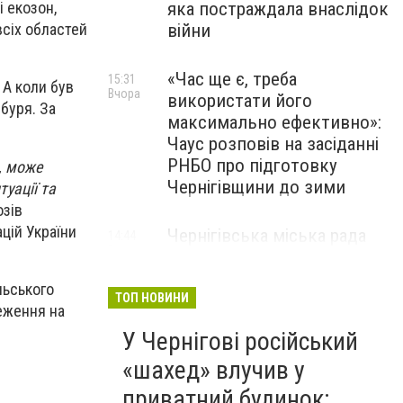
яка постраждала внаслідок
 екозон,
війни
всіх областей
«Час ще є, треба
15:31
 А коли був
Вчора
використати його
 буря. За
максимально ефективно»:
Чаус розповів на засіданні
РНБО про підготовку
, може
Чернігівщини до зими
уації та
озів
цій України
Чернігівська міська рада
14:44
Вчора
погодила низку виплат: хто
та скільки отримає
льського
ТОП НОВИНИ
еження на
У Чернігові російський
«шахед» влучив у
приватний будинок: