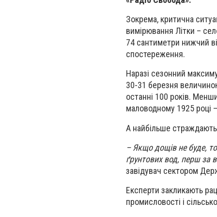
Зокрема, критична ситуа
вимірювання Літки – сел
74 сантиметри нижчий ві
спостереження.
Наразі сезонний максим
30-31 березня величиною
останні 100 років. Мен
маловодному 1925 році – 
А найбільше страждають 
– Якщо дощів не буде, т
ґрунтових вод, перш за 
завідувач сектором Держ
Експерти закликають раці
промисловості і сільськ