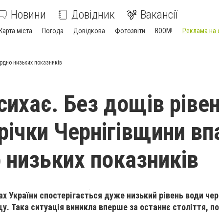
Новини
Довідник
Вакансії
Карта міста
Погода
Довідкова
Фотозвіти
BOOM!
Реклама на 
ордно низьких показників
сихає. Без дощів ріве
 річки Чернігівщини вп
 низьких показників
ах України спостерігається дуже низький рівень води че
щу. Така ситуація виникла вперше за останнє століття, п