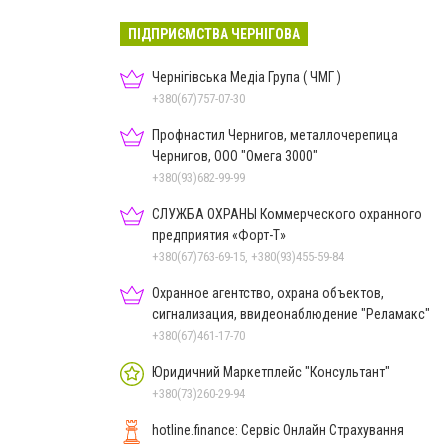
ПІДПРИЄМСТВА ЧЕРНІГОВА
Чернігівська Медіа Група ( ЧМГ )
+380(67)757-07-30
Профнастил Чернигов, металлочерепица
Чернигов, ООО "Омега 3000"
+380(93)682-99-99
СЛУЖБА ОХРАНЫ Коммерческого охранного
предприятия «Форт-Т»
+380(67)763-69-15, +380(93)455-59-84
Охранное агентство, охрана объектов,
сигнализация, ввидеонаблюдение "Реламакс"
+380(67)461-17-70
Юридичний Маркетплейс "Консультант"
+380(73)260-29-94
hotline.finance: Сервіс Онлайн Страхування