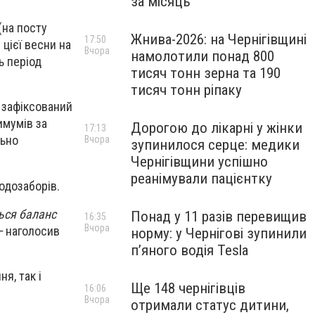
за місяць
(на посту
Жнива-2026: на Чернігівщині
17:50
цієї весни на
Вчора
намолотили понад 800
ь період
тисяч тонн зерна та 190
тисяч тонн ріпаку
 зафіксований
имумів за
Дорогою до лікарні у жінки
17:13
льно
Вчора
зупинилося серце: медики
Чернігівщини успішно
реанімували пацієнтку
одозаборів.
ться баланс
Понад у 11 разів перевищив
16:35
Вчора
–
наголосив
норму: у Чернігові зупинили
пʼяного водія Tesla
я, так і
Ще 148 чернігівців
16:06
Вчора
отримали статус дитини,