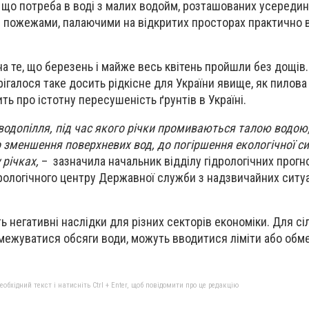
 що потреба в воді з малих водойм, розташованих усередині
 з пожежами, палаючими на відкритих просторах практично 
на те, що березень і майже весь квітень пройшли без дощів.
рігалося таке досить рідкісне для України явище, як пилова
ить про істотну пересушеність ґрунтів в Україні.
 водопілля, під час якого річки промиваються талою водою
 зменшення поверхневих вод, до погіршення екологічної сит
 річках,
– зазначила начальник відділу гідрологічних прогн
рологічного центру Державної служби з надзвичайних ситуа
 негативні наслідки для різних секторів економіки. Для сі
межуватися обсяги води, можуть вводитися ліміти або обм
бхідний текст і натисніть Ctrl + Enter, щоб повідомити про це редакцію