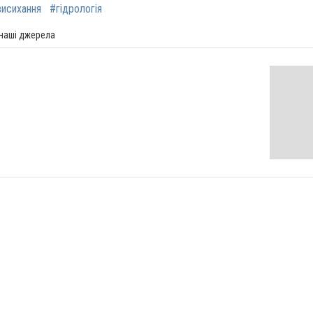
висихання
#гідрологія
 наші джерела