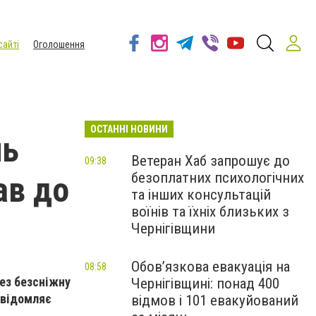
сайті
Оголошення
ОСТАННІ НОВИНИ
нь
Ветеран Хаб запрошує до
09:38
безоплатних психологічних
ав до
та інших консультацій
воїнів та їхніх близьких з
Чернігівщини
Обов’язкова евакуація на
08:58
рез безсніжну
Чернігівщині: понад 400
овідомляє
відмов і 101 евакуйований