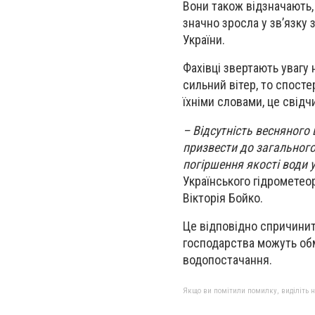
Вони також відзначають,
значно зросла у зв’язку
України.
Фахівці звертають увагу 
сильний вітер, то спосте
їхніми словами, це свідч
– Відсутність весняного
призвести до загального
погіршення якості води у
Українського гідрометео
Вікторія Бойко.
Це відповідно спричинить
господарства можуть об
водопостачання.
Якщо ви помітили помилку, виділіть нео