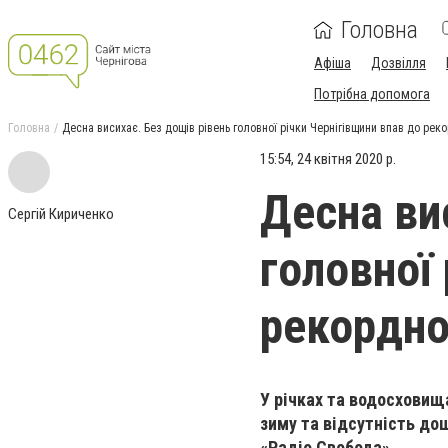
Головна
Афіша
Дозвілля
Потрібна допомога
Головна
Десна висихає. Без дощів рівень головної річки Чернігівщини впав до рек
15:54, 24 квітня 2020 р.
Десна ви
Сергій Кириченко
головної
рекордно
У річках та водосховищ
зиму та відсутність до
«Радіо Свобода».