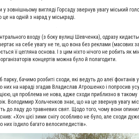
ки у зовнішньому вигляді Горсаду звернув увагу міський го
це на одній з нарад у міськраді.
нтрального входу (з боку вулиці Шевченка), одразу кидаєтьс
ертає на себе увагу не те, що вона без реклами (масових за
ться її цегляна основа. І з цим ніхто нічого не робить як мі
організаторів концертів можна було й полагодити.
парку, бачимо розбиті сходи, які ведуть до алеї фонтанів 
ро них на нараді згадав Владислав Атрошенко і попросив усу
цією, ця проблема не нова, адже сходи приблизно в такому 
к. Володимир Хольченков знає, що на це звернув увагу місь
ть до ладу до травневих свят. Щодо того, чому вони опини
яснив: «Хоч цієї зими снігу особливо не було, але сходи дуж
о них їздило багато велосипедистів».