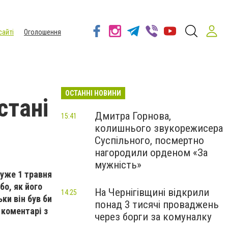
сайті
Оголошення
ОСТАННІ НОВИНИ
стані
Дмитра Горнова,
15:41
колишнього звукорежисера
Суспільного, посмертно
нагородили орденом «За
мужність»
 уже 1 травня
бо, як його
На Чернігівщині відкрили
14:25
ки він був би
понад 3 тисячі проваджень
 коментарі з
через борги за комуналку