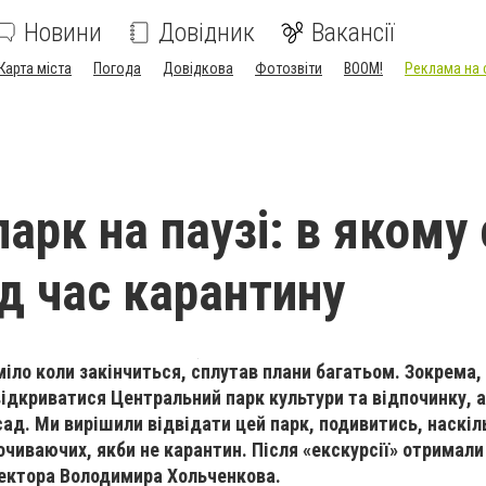
Новини
Довідник
Вакансії
Карта міста
Погода
Довідкова
Фотозвіти
BOOM!
Реклама на 
арк на паузі: в якому 
ід час карантину
міло коли закінчиться, сплутав плани багатьом. Зокрема,
відкриватися Центральний парк культури та відпочинку, а
ад. Ми вирішили відвідати цей парк, подивитись, наскіль
очиваючих, якби не карантин. Після «екскурсії» отримали
ректора Володимира Хольченкова.