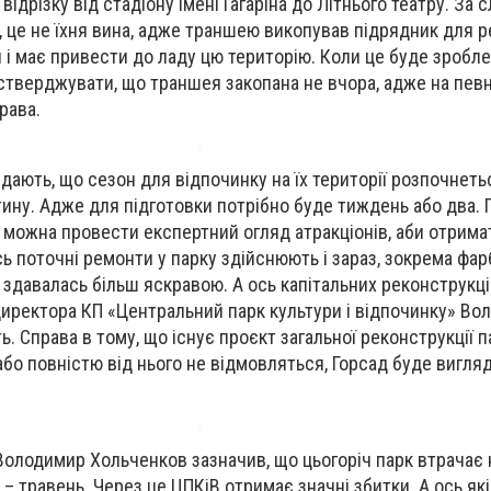
відрізку від стадіону імені Гагаріна до Літнього театру. За 
у, це не їхня вина, адже траншею викопував підрядник для 
ін і має привести до ладу цю територію. Коли це буде зробле
стверджувати, що траншея закопана не вчора, адже на певн
рава.
дають, що сезон для відпочинку на їх території розпочнеть
ину. Адже для підготовки потрібно буде тиждень або два. 
 можна провести експертний огляд атракціонів, аби отримат
сь поточні ремонти у парку здійснюють і зараз, зокрема фа
х здавалась більш яскравою. А ось капітальних реконструкці
директора КП «Центральний парк культури і відпочинку» Во
. Справа в тому, що існує проєкт загальної реконструкції па
 або повністю від нього не відмовляться, Горсад буде вигля
олодимир Хольченков зазначив, що цьогоріч парк втрачає
– травень. Через це ЦПКіВ отримає значні збитки. А ось які