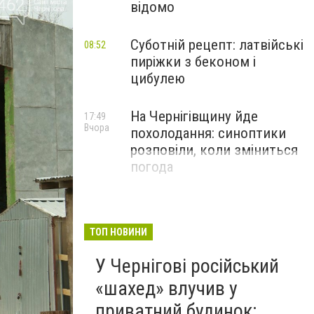
відомо
Суботній рецепт: латвійські
08:52
пиріжки з беконом і
цибулею
На Чернігівщину йде
17:49
Вчора
похолодання: синоптики
розповіли, коли зміниться
погода
ТОП НОВИНИ
У Чернігові російський
«шахед» влучив у
приватний будинок: