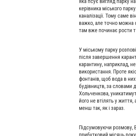
яка псує вигляд парку на 
керівника міського парк
каналізації. Тому саме в
важко, але точно можна 
там вже починає рости т
У міському парку розпові
після завершення карант
карантину, наприклад, не
використання. Проте які
фонтанів, щоб вода в ни
будівництв, за словами 
Хольченкова, уникатимуть
його не втілять у життя,
менш так, як і зараз.
Підсумовуючи розмову, В
прибутковий місяць року 