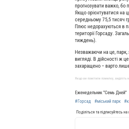
прогнозувати важко, бо п
Я
кщо орієнтуватися на ц
середньому 75,5 тисяч гр
Плюс недорахуються в па
території Горсаду. Загал
тиждень).
Незважаючи на це, парк,
вигляді. В дійсності ж це
захаращено – варто лише 
Якщо ви помітили помилку, виділіть нео
Еженедельник "Семь Дней"
#Горсад
#міський парк
#к
Поділіться та підписуйтесь на