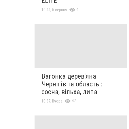
ELITE
4
10:44, 5 серпня
Вагонка дерев'яна
Чернігів та область :
сосна, вільха, липа
47
10:37, Вчора