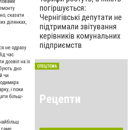
словами
погіршується:
ремонту
но, сказати
Чернігівські депутати не
их ділянках,
підтримали звітування
керівників комунальних
підприємств
ся не одразу
Під час
и дозвіл на їх
СПЕЦТЕМА
рбують дно
й чи
лодимира
рку, і поки
Рецепти
дати більш-
 найбільш
 саме,