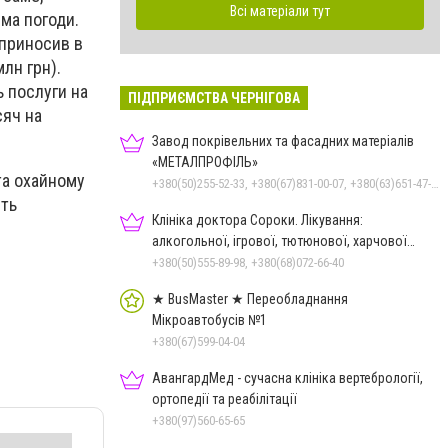
Всі матеріали тут
ема погоди.
 приносив в
лн грн).
ь послуги на
ПІДПРИЄМСТВА ЧЕРНІГОВА
сяч на
Завод покрівельних та фасадних матеріалів
«МЕТАЛПРОФІЛЬ»
та охайному
+380(50)255-52-33, +380(67)831-00-07, +380(63)651-47-33
іть
Клініка доктора Сороки. Лікування:
алкогольної, ігрової, тютюнової, харчової
залежностей, неврозів т
+380(50)555-89-98, +380(68)072-66-40
★ BusMaster ★ Переобладнання
Мікроавтобусів №1
+380(67)599-04-04
АвангардМед - сучасна клініка вертебрології,
ортопедії та реабілітації
+380(97)560-65-65