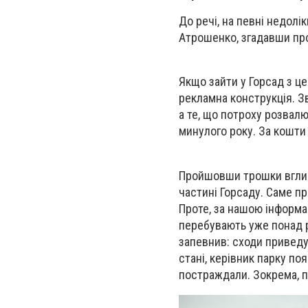
До речі, на певні недолі
Атрошенко, згадавши про 
Якщо зайти у Горсад з це
рекламна конструкція. Зв
а те, що потроху розвалює
минулого року. За кошти 
Пройшовши трошки вглиб 
частині Горсаду. Саме п
Проте, за нашою інформа
перебувають уже понад рі
запевнив: сходи приведу
стані, керівник парку по
постраждали. Зокрема, п