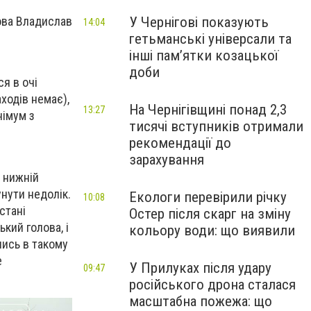
У Чернігові показують
лова Владислав
14:04
гетьманські універсали та
інші пам’ятки козацької
доби
я в очі
ходів немає),
На Чернігівщині понад 2,3
13:27
німум з
тисячі вступників отримали
рекомендації до
зарахування
у нижній
нути недолік.
Екологи перевірили річку
10:08
стані
Остер після скарг на зміну
кий голова, і
кольору води: що виявили
лись в такому
е
У Прилуках після удару
09:47
російського дрона сталася
масштабна пожежа: що