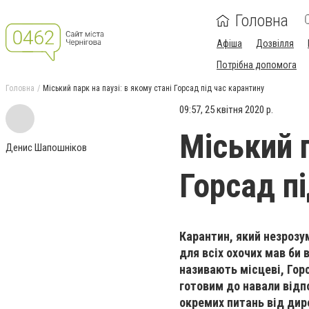
Головна
Афіша
Дозвілля
Потрібна допомога
Головна
Міський парк на паузі: в якому стані Горсад під час карантину
09:57, 25 квітня 2020 р.
Міський п
Денис Шапошніков
Горсад п
Карантин, який незрозу
для всіх охочих мав би 
називають місцеві, Горс
готовим до навали відп
окремих питань від ди