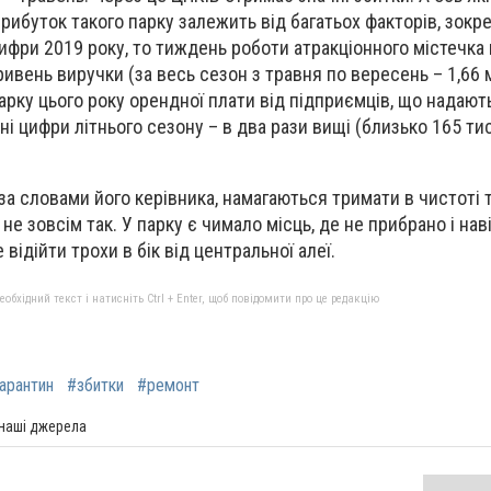
рибуток такого парку залежить від багатьох факторів, зокр
ифри 2019 року, то тиждень роботи атракціонного містечка
ивень виручки (за весь сезон з травня по вересень – 1,66 м
рку цього року орендної плати від підприємців, що надают
ьні цифри літнього сезону – в два рази вищі (близько 165 ти
 за словами його керівника, намагаються тримати в чистоті 
 не зовсім так. У парку є чимало місць, де не прибрано і нав
відійти трохи в бік від центральної алеї.
бхідний текст і натисніть Ctrl + Enter, щоб повідомити про це редакцію
арантин
#збитки
#ремонт
 наші джерела