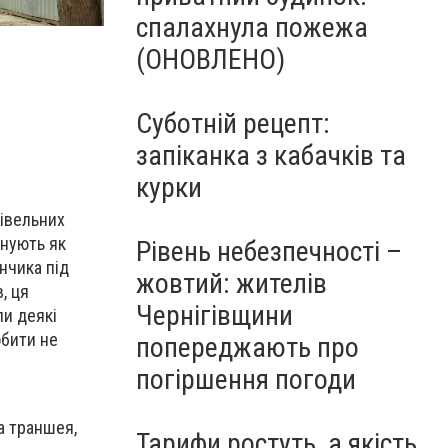
спалахнула пожежа
(ОНОВЛЕНО)
Суботній рецепт:
запіканка з кабачків та
курки
дівельних
енують як
Рівень небезпечності –
нчика під
жовтий: жителів
, ця
Чернігівщини
ли деякі
обити не
попереджають про
погіршення погоди
а траншея,
Тарифи ростуть, а якість