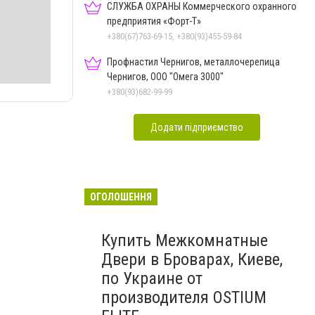
СЛУЖБА ОХРАНЫ Коммерческого охранного
предприятия «Форт-Т»
+380(67)763-69-15, +380(93)455-59-84
Профнастил Чернигов, металлочерепица
Чернигов, ООО "Омега 3000"
+380(93)682-99-99
Додати підприємство
ОГОЛОШЕННЯ
Купить Межкомнатные
Двери в Броварах, Киеве,
по Украине от
производителя OSTIUM