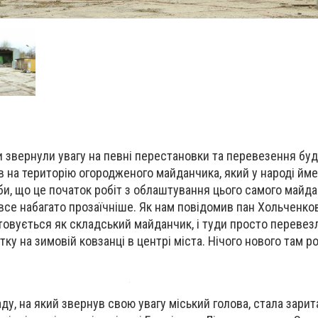
и звернули увагу на певні перестановки та перевезення бу
ів на територію огородженого майданчика, який у народі йм
би, що це початок робіт з облаштування цього самого майда
все набагато прозаїчніше. Як нам повідомив пан Хольченков
товується як складський майданчик, і туди просто перевез
тку на зимовій ковзанці в центрі міста. Нічого нового там р
ду, на який звернув свою увагу міський голова, стала зарит