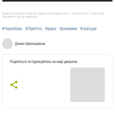
Якщо ви помітили помилку, виділіть необхідний текст і натисніть Ctrl + Enter, щоб
повідомити про це редакцію
#Чорнобиль
#Прип'ять
#відео
#роковини
#трагедія
Денис Шапошніков
Поділіться та підписуйтесь на наші джерела