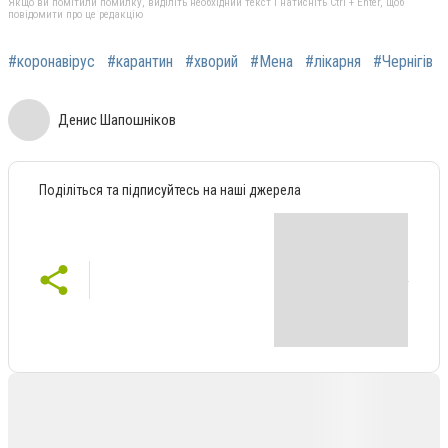
Якщо ви помітили помилку, виділіть необхідний текст і натисніть Ctrl + Enter, щоб
повідомити про це редакцію
#коронавірус
#карантин
#хворий
#Мена
#лікарня
#Чернігів
Денис Шапошніков
Поділіться та підписуйтесь на наші джерела