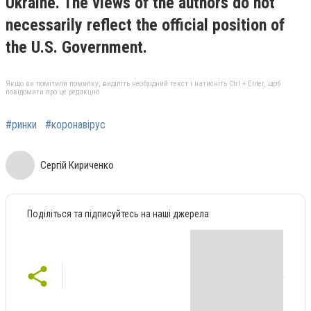
Ukraine. The views of the authors do not
necessarily reflect the official position of
the U.S. Government
.
Якщо ви помітили помилку, виділіть необхідний текст і натисніть Ctrl + Enter, щоб
повідомити про це редакцію
#ринки
#коронавірус
Сергій Кириченко
Поділіться та підписуйтесь на наші джерела