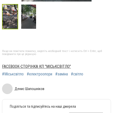
Якщо ви помітили помилку, виділіть необхідний текст і натисніть Ctrl + Enter, щоб
повідомити про це редакцію
FACEBOOK-СТОРІНКА КП "МІСЬКСВІТЛО"
#Міськсвітло
#електроопори
#заміна
#світло
Денис Шапошніков
Поділіться та підписуйтесь на наші джерела