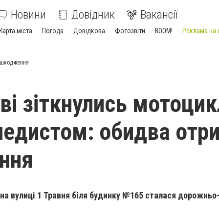
Новини
Довідник
Вакансії
Карта міста
Погода
Довідкова
Фотозвіти
BOOM!
Реклама на 
 ушкодження
ві зіткнулись мотоцик
педистом: обидва отр
ння
0, на вулиці 1 Травня біля будинку №165 сталася дорожнь