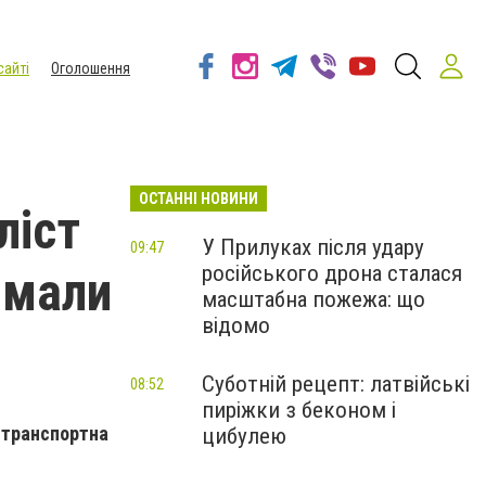
сайті
Оголошення
ОСТАННІ НОВИНИ
ліст
У Прилуках після удару
09:47
російського дрона сталася
имали
масштабна пожежа: що
відомо
Суботній рецепт: латвійські
08:52
пиріжки з беконом і
о-транспортна
цибулею