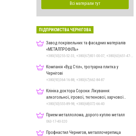
Всі матеріали тут
ПІДПРИЄМСТВА ЧЕРНІГОВА
Завод покрівельних та фасадних матеріалів
«МЕТАЛПРОФІЛЬ»
+380(50)255-52-33, +380(67)831-00-07, +380(63)651-47-33
Компанія «Вуд Стіл», тротуарна плитка у
Чернігові
+380(93)364-16-88, +380(67)662-84-87
Клініка доктора Сороки. Лікування:
алкогольної, ігрової, тютюнової, харчової
залежностей, неврозів т
+380(50)555-89-98, +380(68)072-66-40
Прием металлолома, дорого куплю металл
063-17-40-320
Профнастил Чернигов, металлочерепица