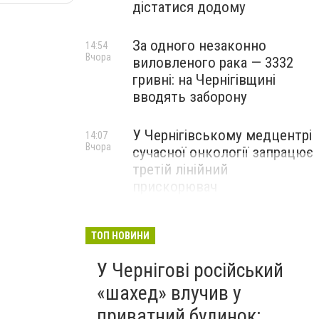
дістатися додому
За одного незаконно
14:54
Вчора
виловленого рака — 3332
гривні: на Чернігівщині
вводять заборону
У Чернігівському медцентрі
14:07
Вчора
сучасної онкології запрацює
третій лінійний
прискорювач
ТОП НОВИНИ
У Чернігові російський
«шахед» влучив у
приватний будинок: