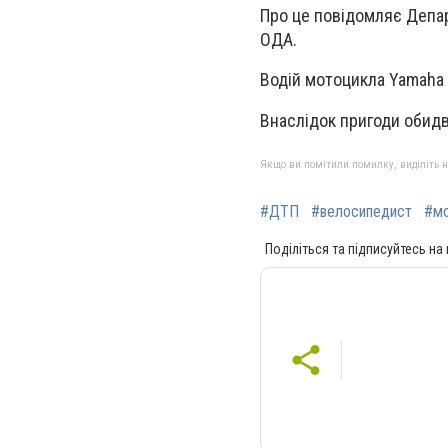
Про це повідомляє Депар
ОДА.
Водій мотоцикла Yamaha 
Внаслідок пригоди обидв
Якщо ви помітили помилку, виділіть нео
#ДТП
#велосипедист
#мо
Поділіться та підписуйтесь на