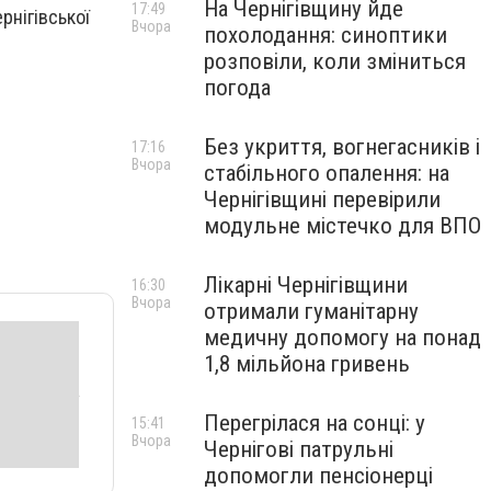
На Чернігівщину йде
17:49
рнігівської
Вчора
похолодання: синоптики
розповіли, коли зміниться
погода
Без укриття, вогнегасників і
17:16
Вчора
стабільного опалення: на
Чернігівщині перевірили
модульне містечко для ВПО
Лікарні Чернігівщини
16:30
Вчора
отримали гуманітарну
медичну допомогу на понад
1,8 мільйона гривень
Перегрілася на сонці: у
15:41
Вчора
Чернігові патрульні
допомогли пенсіонерці