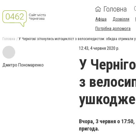
Головна
Афіша
Дозвілля
Потрібна допомога
Головна
У Чернігові зіткнулись мотоцикліст з велосипедистом: обидва отримали
12:43, 4 червня 2020 р.
У Черніго
Дмитро Пономаренко
з велоси
ушкодже
Вчора, 3 червня о 17:5
пригода.