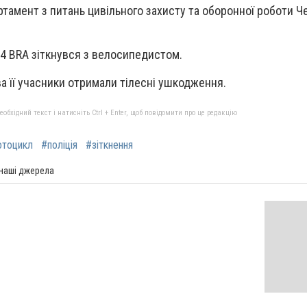
тамент з питань цивільного захисту та оборонної роботи Че
4 BRA зіткнувся з велосипедистом.
а її учасники отримали тілесні ушкодження.
бхідний текст і натисніть Ctrl + Enter, щоб повідомити про це редакцію
тоцикл
#поліція
#зіткнення
 наші джерела