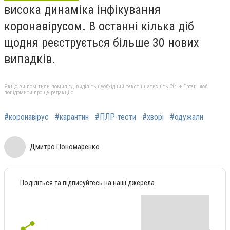
висока динаміка інфікування
коронавірусом. В останні кілька діб
щодня реєструється більше 30 нових
випадків.
Якщо ви помітили помилку, виділіть необхідний текст і натисніть Ctrl + Enter, щоб
повідомити про це редакцію
#коронавірус
#карантин
#ПЛР-тести
#хворі
#одужали
Дмитро Пономаренко
Поділіться та підписуйтесь на наші джерела