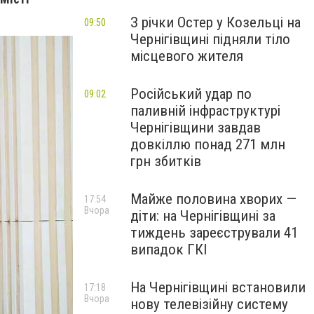
З річки Остер у Козельці на
09:50
Чернігівщині підняли тіло
місцевого жителя
Російський удар по
09:02
паливній інфраструктурі
Чернігівщини завдав
довкіллю понад 271 млн
грн збитків
Майже половина хворих —
17:54
Вчора
діти: на Чернігівщині за
тиждень зареєстрували 41
випадок ГКІ
На Чернігівщині встановили
17:18
Вчора
нову телевізійну систему