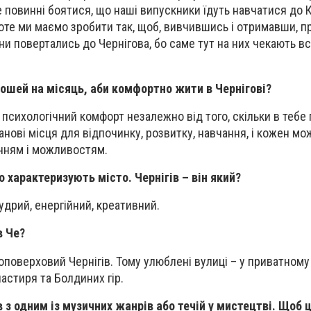
е повинні боятися, що наші випускники їдуть навчатися до 
роте ми маємо зробити так, щоб, вивчившись і отримавши, п
ни повертались до Чернігова, бо саме тут на них чекають вс
рошей на місяць, аби комфортно жити в Чернігові?
 психологічний комфорт незалежно від того, скільки в тебе
анові місця для відпочинку, розвитку, навчання, і кожен мо
нням і можливостям.
о характеризують місто. Чернігів – він який?
удрий, енергійний, креативний.
в Че?
поверховий Чернігів. Тому улюблені вулиці – у приватному 
астиря та Болдиних гір.
 з одним із музичних жанрів або течій у мистецтві. Щоб 