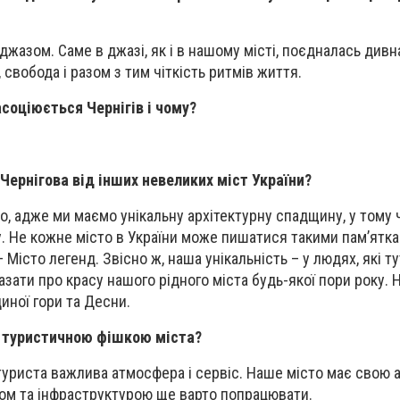
з джазом. Саме в джазі, як і в нашому місті, поєдналась дивн
 свобода і разом з тим чіткість ритмів життя.
соціюється Чернігів і чому?
 Чернігова від інших невеликих міст України?
то, адже ми маємо унікальну архітектурну спадщину, у тому 
. Не кожне місто в України може пишатися такими пам’ятка
 Місто легенд. Звісно ж, наша унікальність – у людях, які ту
азати про красу нашого рідного міста будь-якої пори року.
иної гори та Десни.
 туристичною фішкою міста?
уриста важлива атмосфера і сервіс. Наше місто має свою 
ом та інфраструктурою ще варто попрацювати.