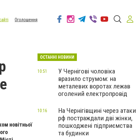
сайті
Оголошення
ОСТАННІ НОВИНИ
р
У Чернігові чоловіка
10:51
вразило струмом: на
не
металевих воротах лежав
оголений електропровід
На Чернігівщині через атаки
10:16
рф постраждали дві жінки,
ком новітньої
пошкоджені підприємства
його
та будинки
 Місті