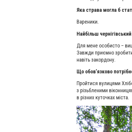
Яка страва могла б ста
Вареники.
Найбільш чернігівський
Для мене особисто – ви
Завжди приємно зробити 
навіть закордону.
Що обов’язково потрібн
Пройтися вулицями Хлібо
з різьбленими віконниця
в різних куточках міста.