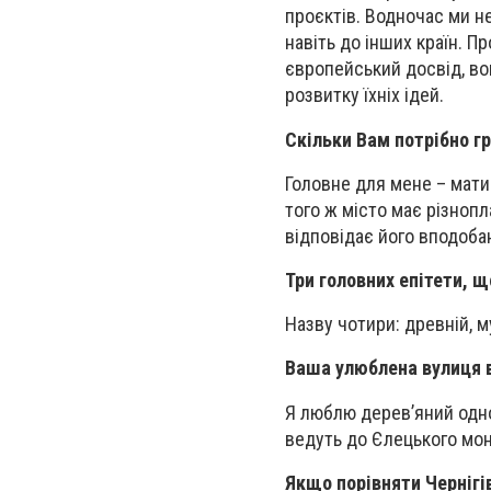
проєктів. Водночас ми н
навіть до інших країн. П
європейський досвід, во
розвитку їхніх ідей.
Скільки Вам потрібно г
Головне для мене – мати
того ж місто має різнопл
відповідає його вподоба
Три головних епітети, щ
Назву чотири: древній, м
Ваша улюблена вулиця 
Я люблю дерев’яний одно
ведуть до Єлецького мон
Якщо порівняти Чернігів