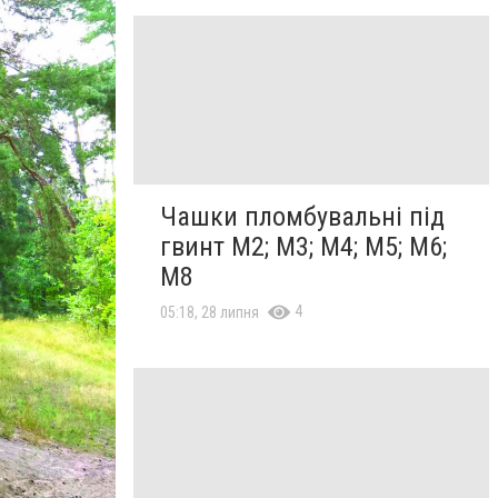
Чашки пломбувальні під
гвинт М2; М3; М4; М5; М6;
М8
4
05:18, 28 липня