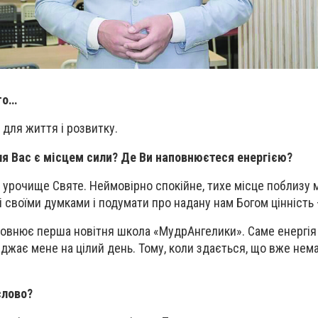
то…
о для життя і розвитку.
для Вас є місцем сили? Де Ви наповнюєтеся енергією?
 урочище Святе. Неймовірно спокійне, тихе місце поблизу м
 своїми думками і подумати про надану нам Богом цінність 
овнює перша новітня школа «МудрАнгелики». Саме енергія 
джає мене на цілий день. Тому, коли здається, що вже немає
слово?