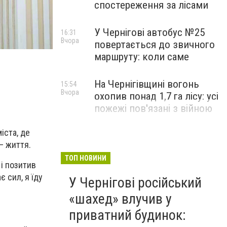
спостереження за лісами
У Чернігові автобус №25
16:31
Вчора
повертається до звичного
маршруту: коли саме
На Чернігівщині вогонь
15:54
Вчора
охопив понад 1,7 га лісу: усі
пожежі пов'язані з війною
іста, де
– життя.
ТОП НОВИНИ
і позитив
 сил, я їду
У Чернігові російський
«шахед» влучив у
приватний будинок: