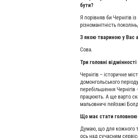
бути?
Я порівняв би Чернігів і
різноманітність поколінь,
З якою твариною у Вас а
Сова.
Три головні відмінності
Чернігів – історичне міс
домонгольського періоду
перебільшення Чернігів –
працюють. А ще варто ск
мальовничі пейзажі Болд
Що має стати головною
Думаю, що для кожного т
ось над сучасним сервіс