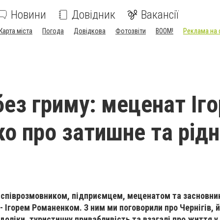
Новини
Довідник
Вакансії
Карта міста
Погода
Довідкова
Фотозвіти
BOOM!
Реклама на 
без гриму: меценат Іго
о про затишне та рід
м співрозмовником, підприємцем, меценатом та засновни
 Ігорем Романенком. З ним ми поговорили про Чернігів, 
доліки, туристичну привабливість та взагалі про життя у