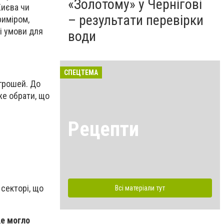
«Золотому» у Чернігові
Києва чи
– результати перевірки
риміром,
і умови для
води
СПЕЦТЕМА
 грошей. До
же обрати, що
Рецепти
секторі, що
Всі матеріали тут
це могло