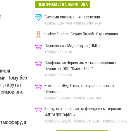
ПІДПРИЄМСТВА ЧЕРНІГОВА
а
Система сповіщення населення
+380(67)350-44-68, +380(67)340-49-59
hotline.finance: Сервіс Онлайн Страхування
Чернігівська Медіа Група ( ЧМГ )
+380(67)757-07-30
Профнастил Чернигов, металлочерепица
Чернигов, ООО "Омега 3000"
числі
+380(93)682-99-99
ми. Тому без
т живуть і
Компанія «Вуд Стіл», тротуарна плитка у
 Неймовірно
Чернігові
+380(67)662-84-87, +380(93)364-16-88
Завод покрівельних та фасадних матеріалів
«МЕТАЛПРОФІЛЬ»
+380(50)255-52-33, +380(67)831-00-07, +380(63)651-47-33
атмосферу, а