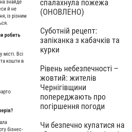
спалахнула пожежа
на знайде
еси й не
(ОНОВЛЕНО)
я, із різним
ься.
Суботній рецепт:
ми робить
запіканка з кабачків та
курки
 місті. Всі
 та кошти в
Рівень небезпечності –
жовтий: жителів
Чернігівщини
варто
попереджають про
погіршення погоди
нерів?
ала
Чи безпечно купатися на
рту бізнес-