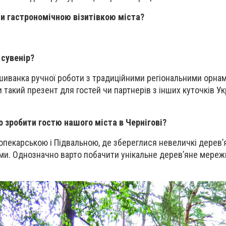
ти гастрономічною візитівкою міста?
 сувенір?
шиванка ручної роботи з традиційними регіональними орна
такий презент для гостей чи партнерів з інших куточків Ук
о зробити гостю нашого міста в Чернігові?
пекарською і Підвальною, де збереглися невеличкі дерев’
ми. Однозначно варто побачити унікальне дерев’яне мереж