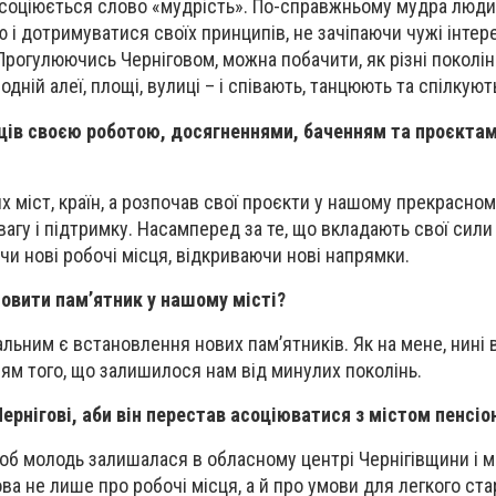
асоціюється слово «мудрість». По-справжньому мудра люди
 і дотримуватися своїх принципів, не зачіпаючи чужі інтер
рогулюючись Черніговом, можна побачити, як різні поколінн
дній алеї, площі, вулиці – і співають, танцюють та спілкуют
івців своєю роботою, досягненнями, баченням та проєкта
их міст, країн, а розпочав свої проєкти у нашому прекрасному
агу і підтримку. Насамперед за те, що вкладають свої сили
чи нові робочі місця, відкриваючи нові напрямки.
новити пам’ятник у нашому місті?
льним є встановлення нових пам’ятників. Як на мене, нині 
м того, що залишилося нам від минулих поколінь.
ернігові, аби він перестав асоціюватися з містом пенсіо
об молодь залишалася в обласному центрі Чернігівщини і м
а не лише про робочі місця, а й про умови для легкого ста