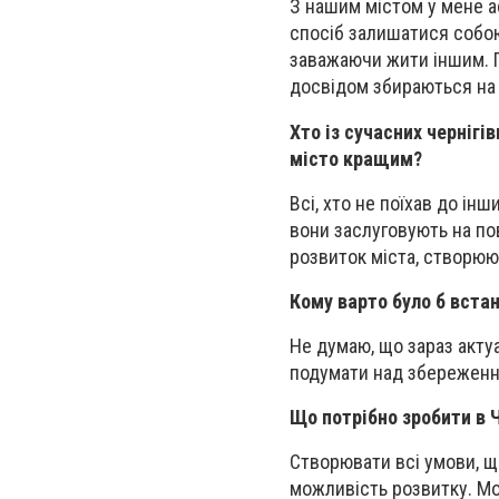
З нашим містом у мене 
спосіб залишатися собою
заважаючи жити іншим. П
досвідом збираються на о
Хто із сучасних черніг
місто кращим?
Всі, хто не поїхав до інш
вони заслуговують на пов
розвиток міста, створюю
Кому варто було б вста
Не думаю, що зараз актуа
подумати над збереження
Що потрібно зробити в Ч
Створювати всі умови, щ
можливість розвитку. Мов