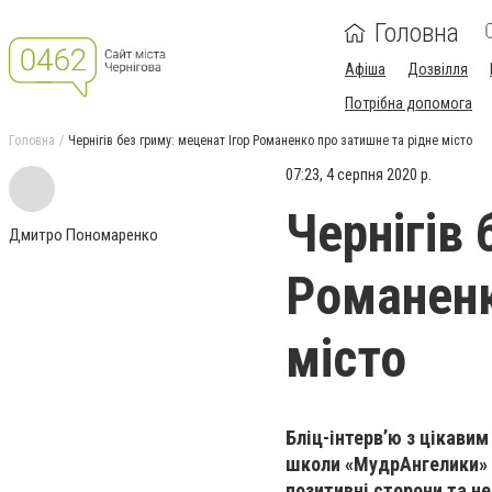
Головна
Афіша
Дозвілля
Потрібна допомога
Головна
Чернігів без гриму: меценат Ігор Романенко про затишне та рідне місто
07:23, 4 серпня 2020 р.
Чернігів 
Дмитро Пономаренко
Романенк
місто
Бліц-інтерв’ю з цікави
школи «МудрАнгелики» -
позитивні сторони та не