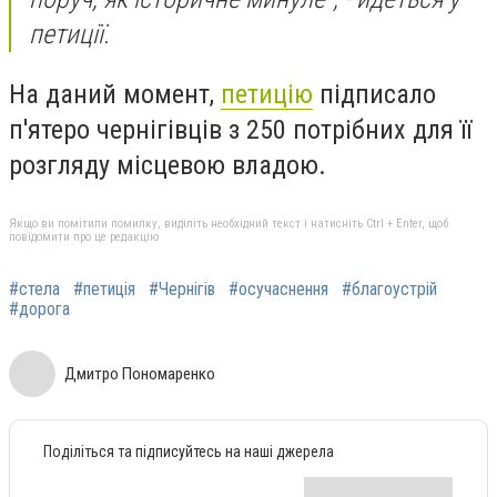
петиції.
На даний момент,
петицію
підписало
п'ятеро чернігівців з 250 потрібних для її
розгляду місцевою владою.
Якщо ви помітили помилку, виділіть необхідний текст і натисніть Ctrl + Enter, щоб
повідомити про це редакцію
#стела
#петиція
#Чернігів
#осучаснення
#благоустрій
#дорога
Дмитро Пономаренко
Поділіться та підписуйтесь на наші джерела