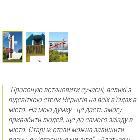
"Пропоную встановити сучасні, великі з
підсвіткою стели Чернігів на всіх в'їздах в
місто. На мою думку - це дасть змогу
привабити людей, ще до самого заїзду в
місто. Старі ж стели можна залишити
поруч, як історичне минуле", - йдеться у