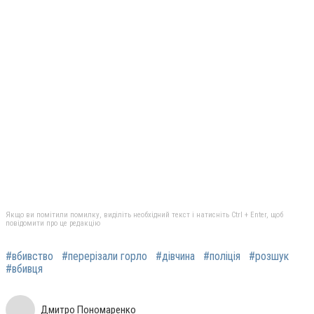
Якщо ви помітили помилку, виділіть необхідний текст і натисніть Ctrl + Enter, щоб
повідомити про це редакцію
#вбивство
#перерізали горло
#дівчина
#поліція
#розшук
#вбивця
Дмитро Пономаренко