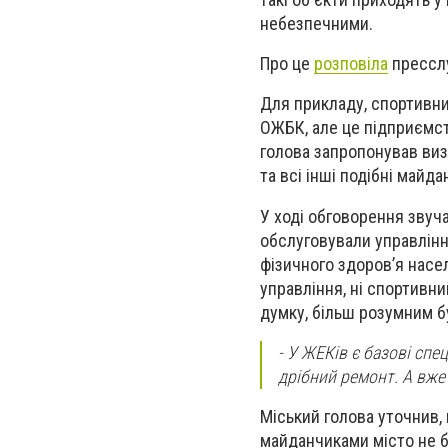
небезпечними.
Про це
розповіла
пресслу
Для прикладу, спортивни
ОЖБК, але це підприємст
голова запропонував виз
та всі інші подібні майда
У ході обговорення звуча
обслуговували управління
фізичного здоров’я насе
управління, ні спортивни
думку, більш розумним б
- У ЖЕКів є базові спе
дрібний ремонт. А вже 
Міський голова уточнив,
майданчиками місто не бу