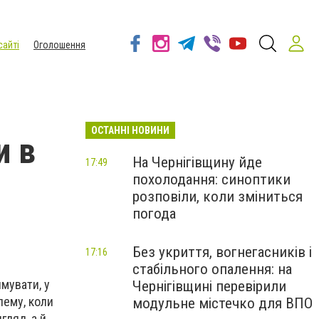
сайті
Оголошення
ОСТАННІ НОВИНИ
и в
На Чернігівщину йде
17:49
похолодання: синоптики
розповіли, коли зміниться
погода
Без укриття, вогнегасників і
17:16
стабільного опалення: на
мувати, у
Чернігівщині перевірили
лему, коли
модульне містечко для ВПО
гляд, а й