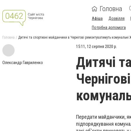
Головна
Афіша
Дозвілля
Потрібна допомога
Головна
Дитячі та спортивні майданчики в Чернігові ремонтуватимуть комунальні
15:11, 12 серпня 2020 р.
Дитячі т
Олександр Гавриленко
Чернігов
комунал
Передати майданчики, як
підпорядкування комунал
такі об'єкти приходять у