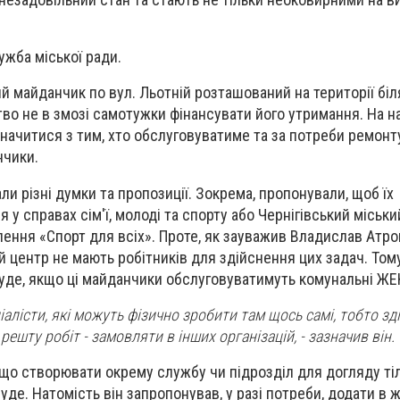
жба міської ради.
й майданчик по вул. Льотній розташований на території біл
во не в змозі самотужки фінансувати його утримання. На н
начитися з тим, хто обслуговуватиме та за потреби ремон
нчики.
ли різні думки та пропозиції. Зокрема, пропонували, щоб їх
 у справах сім'ї, молоді та спорту або Чернігівський міськ
лення «Спорт для всіх». Проте, як зауважив Владислав Атро
й центр не мають робітників для здійснення цих задач. Тому
уде, якщо ці майданчики обслуговуватимуть комунальні ЖЕ
ціалісти, які можуть фізично зробити там щось самі, тобто зд
решту робіт - замовляти в інших організацій, - зазначив він.
 що створювати окрему службу чи підрозділ для догляду ті
де. Натомість він запропонував, у разі потреби, додати в 