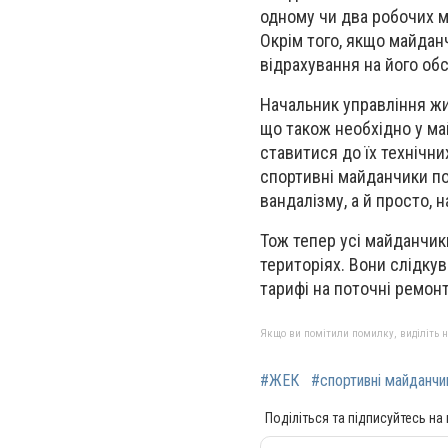
одному чи два робочих мі
Окрім того, якщо майданч
відрахування на його об
Начальник управління жи
що також необхідно у ма
ставитися до їх технічни
спортивні майданчики по
вандалізму, а й просто, н
Тож тепер усі майданчик
територіях. Вони слідкув
тарифі на поточні ремон
Якщо ви помітили помилку, виділіть нео
#ЖЕК
#спортивні майданчи
Поділіться та підписуйтесь на