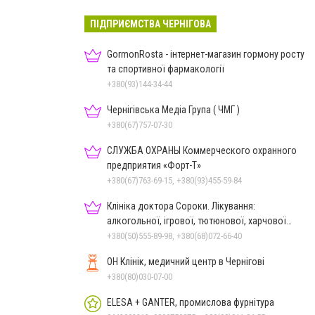
ПІДПРИЄМСТВА ЧЕРНІГОВА
GormonRosta - інтернет-магазин гормону росту
та спортивної фармакології
+380(93)144-34-44
Чернігівська Медіа Група ( ЧМГ )
+380(67)757-07-30
СЛУЖБА ОХРАНЫ Коммерческого охранного
предприятия «Форт-Т»
+380(67)763-69-15, +380(93)455-59-84
Клініка доктора Сороки. Лікування:
алкогольної, ігрової, тютюнової, харчової
залежностей, неврозів т
+380(50)555-89-98, +380(68)072-66-40
ОН Клінік, медичний центр в Чернігові
+380(80)030-07-00
ELESA + GANTER, промислова фурнітура