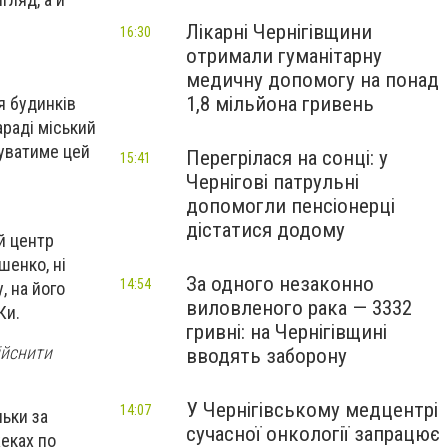
Лікарні Чернігівщини
16:30
отримали гуманітарну
медичну допомогу на понад
1,8 мільйона гривень
я будинків
араді міський
туватиме цей
Перегрілася на сонці: у
15:41
Чернігові патрульні
допомогли пенсіонерці
дістатися додому
ий центр
шенко, ні
За одного незаконно
14:54
, на його
виловленого рака — 3332
Ки.
гривні: на Чернігівщині
ійснити
вводять заборону
У Чернігівському медцентрі
14:07
льки за
сучасної онкології запрацює
жеках по