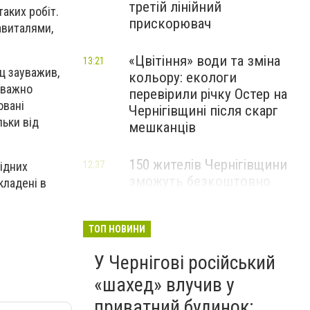
третій лінійний
таких робіт.
прискорювач
авиталями,
«Цвітіння» води та зміна
13:21
ц зауважив,
кольору: екологи
уважно
перевірили річку Остер на
овані
Чернігівщині після скарг
ьки від
мешканців
150 жителів Чернігівщини
12:37
ідних
зможуть безкоштовно
кладені в
опанувати професію
електрика
ТОП НОВИНИ
У Чернігові російський
«шахед» влучив у
приватний будинок: