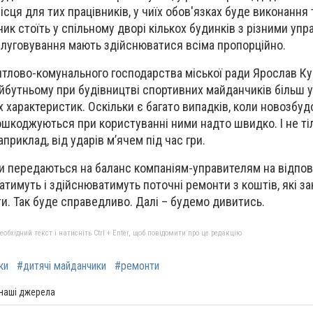
сця для тих працівників, у чиїх обов'язках буде виконання 
ик стоїть у спільному дворі кількох будинків з різними упр
слуговування мають здійснюватися всіма пропорційно.
тлово-комунального господарства міської ради Ярослав Ку
йбутньому при будівництві спортивних майданчиків більш 
х характеристик. Оскільки є багато випадків, коли новозбуд
шкоджуються при користуванні ними надто швидко. І не тіл
априклад, від ударів м’ячем під час гри.
и передаються на баланс компаніям-управителям на відпов
атимуть і здійснюватимуть поточні ремонти з коштів, які за
ти. Так буде справедливо. Далі – будемо дивитись.
бхідний текст і натисніть Ctrl + Enter, щоб повідомити про це редакцію
ки
#дитячі майданчики
#ремонти
 наші джерела