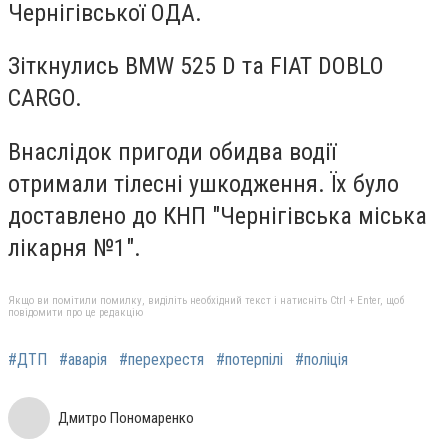
Чернігівської ОДА.
Зіткнулись BMW 525 D та FIAT DOBLO
CARGO.
Внаслідок пригоди обидва водії
отримали тілесні ушкодження. Їх було
доставлено до КНП "Чернігівська міська
лікарня №1".
Якщо ви помітили помилку, виділіть необхідний текст і натисніть Ctrl + Enter, щоб
повідомити про це редакцію
#ДТП
#аварія
#перехрестя
#потерпілі
#поліція
Дмитро Пономаренко