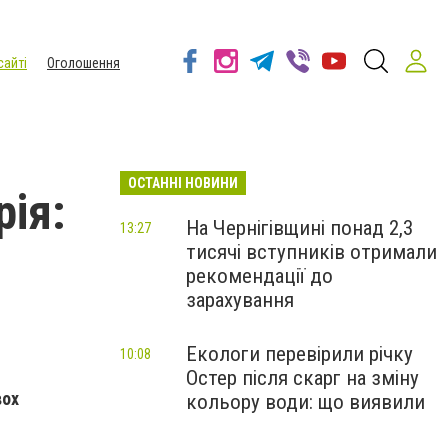
сайті
Оголошення
ОСТАННІ НОВИНИ
рія:
На Чернігівщині понад 2,3
13:27
тисячі вступників отримали
рекомендації до
зарахування
Екологи перевірили річку
10:08
Остер після скарг на зміну
вох
кольору води: що виявили