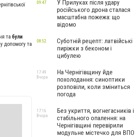
У Прилуках після удару
09:47
рнігівської
російського дрона сталася
масштабна пожежа: що
відомо
ня та
були
Суботній рецепт: латвійські
08:52
ну допомогу та
пиріжки з беконом і
цибулею
На Чернігівщину йде
17:49
Вчора
похолодання: синоптики
розповіли, коли зміниться
погода
Без укриття, вогнегасників і
17:16
Вчора
стабільного опалення: на
Чернігівщині перевірили
модульне містечко для ВПО