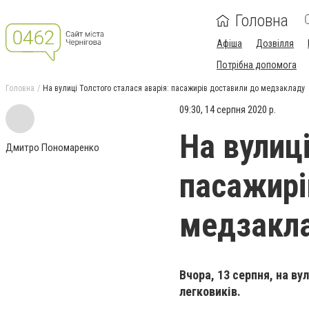
Головна
Афіша
Дозвілля
Потрібна допомога
Головна
На вулиці Толстого сталася аварія: пасажирів доставили до медзакладу
09:30, 14 серпня 2020 р.
На вулиці
Дмитро Пономаренко
пасажирі
медзакл
Вчора, 13 серпня, на ву
легковиків.