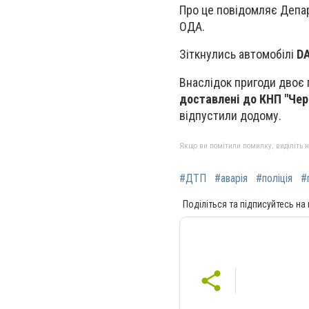
Про це повідомляє Депар
ОДА.
Зіткнулись автомобілі
D
Внаслідок пригоди двоє
доставлені до КНП "Чер
відпустили додому.
Якщо ви помітили помилку, виділіть нео
#ДТП
#аварія
#поліція
#
Поділіться та підписуйтесь на