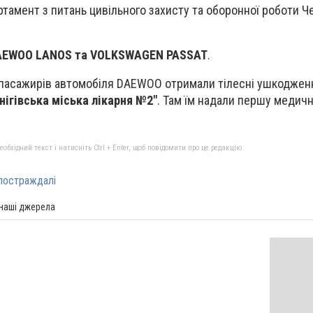
тамент з питань цивільного захисту та оборонної роботи Че
AEWOO LANOS та VOLKSWAGEN PASSAT
.
 пасажирів автомобіля DAEWOO отримали тілесні ушкоджен
нігівська міська лікарня №2"
. Там їм надали першу медич
бхідний текст і натисніть Ctrl + Enter, щоб повідомити про це редакцію
постраждалі
 наші джерела