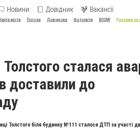
Новини
Довідник
Вакансії
Карта міста
Погода
Довідкова
Фотозвіти
BOOM!
Реклама на 
 Толстого сталася ава
в доставили до
аду
лиці Толстого біля будинку №111 сталося ДТП за участі д