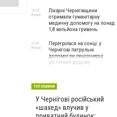
Лікарні Чернігівщини
16:30
Вчора
отримали гуманітарну
медичну допомогу на понад
1,8 мільйона гривень
Перегрілася на сонці: у
15:41
Вчора
Чернігові патрульні
допомогли пенсіонерці
дістатися додому
ТОП НОВИНИ
У Чернігові російський
«шахед» влучив у
приватний будинок: