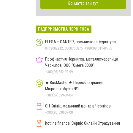
Всі матеріали тут
ПІДПРИЄМСТВА ЧЕРНІГОВА
ELESA + GANTER, промислова фурнітура
0443002212, 0800750875, +380(98)011-84-55
Профнастил Чернигов, металлочерепица
Чернигов, ООО "Омега 3000"
+380(93)682-99-99
★ BusMaster ★ Переобладнання
Мікроавтобусів №1
+380(67)599-04-04
ОН Клінік, медичний центр в Чернігові
+380(80)030-07-00
hotline.finance: Сервіс Онлайн Страхування