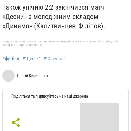
Також унічию 2:2 закінчився матч
«Десни» з молодіжним складом
«Динамо» (Калитвинцев, Філіпов).
Якщо ви помітили помилку, виділіть необхідний текст і натисніть Ctrl + Enter, щоб
повідомити про це редакцію
#футбол
#"Десна"
#"Олимпик"
Сергій Кириченко
Поділіться та підписуйтесь на наші джерела