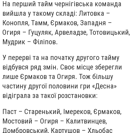
На перший тайм чернігівська команда
вийшла у такому складі: Литовка –
Конопля, Тамм, Єрмаков, Западня –
Огиря – Гуцуляк, Арвеладзе, Тотовицький,
Мудрик – Філіпов.
У перерві та на початку другого тайму
відбувся ряд змін. Своє місце зберегли
лише Єрмаков та Огиря. Тож більшу
частину другої половини гри «Десна»
відіграла за такої розстановки:
Паст – Старенький, Імереков, Єрмаков,
Мостовий – Огиря – Калитвинцев,
Домбровський, Картушов – Хльобас